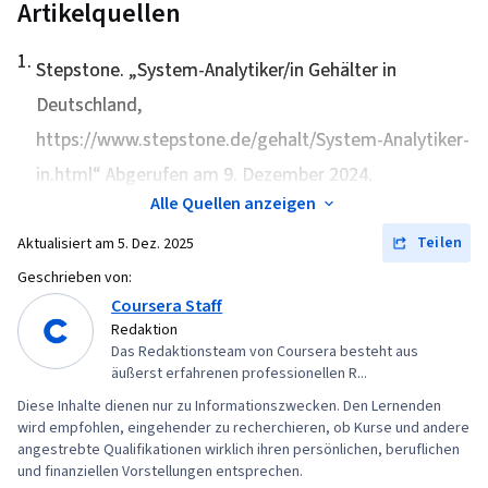
(Programmiersprache), Git
Artikelquellen
(Versionskontrollsystem), Netzwerk-
1
.
Fehlerbehebung, Verwaltung des
Stepstone. „
System-Analytiker/in Gehälter in
Betriebssystems, Computer-Vernetzung,
Deutschland
,
Paket- und Softwareverwaltung, IT-
https://www.stepstone.de/gehalt/System-Analytiker-
Automatisierung, Netzwerksicherheit, Chef
in.html“ Abgerufen am 9. Dezember 2024.
(Werkzeug zur Konfigurationsverwaltung), IT-
Alle Quellen anzeigen
Sicherheitsarchitektur, Netzwerkverwaltung,
Teilen
Aktualisiert am
5. Dez. 2025
Cloud-Dienste, Aktives Verzeichnis,
Geschrieben von:
Wiederherstellung im Katastrophenfall, Leichte
Coursera Staff
Verzeichniszugriffsprotokolle, Server-
Redaktion
Verwaltung, Cloud Computing, Server,
Das Redaktionsteam von Coursera besteht aus
Technische Beratung, System-Konfiguration,
äußerst erfahrenen professionellen R...
Datenspeicherung, Cloud-Infrastruktur,
Diese Inhalte dienen nur zu Informationszwecken. Den Lernenden
wird empfohlen, eingehender zu recherchieren, ob Kurse und andere
Netzinfrastruktur, Cloud-Management, Prompt
angestrebte Qualifikationen wirklich ihren persönlichen, beruflichen
Engineering Tools, Google Gemini, Generative
und finanziellen Vorstellungen entsprechen.