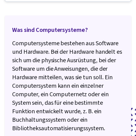
Interviewing-Fähigkeiten, Web-Präsenz,
Sicherheit von Informationssystemen, Ruby
(Programmiersprache), Git
Was sind Computersysteme?
(Versionskontrollsystem), Netzwerk-
Fehlerbehebung, Verwaltung des
Computersysteme bestehen aus Software
Betriebssystems, Computer-Vernetzung,
und Hardware. Bei der Hardware handelt es
Paket- und Softwareverwaltung, IT-
sich um die physische Ausrüstung, bei der
Automatisierung, Netzwerksicherheit, Chef
Software um die Anweisungen, die der
(Werkzeug zur Konfigurationsverwaltung), IT-
Hardware mitteilen, was sie tun soll. Ein
Sicherheitsarchitektur, Netzwerkverwaltung,
Computersystem kann ein einzelner
Cloud-Dienste, Aktives Verzeichnis,
Computer, ein Computernetz oder ein
Wiederherstellung im Katastrophenfall, Leichte
System sein, das für eine bestimmte
Verzeichniszugriffsprotokolle, Server-
Funktion entwickelt wurde, z. B. ein
Verwaltung, Cloud Computing, Server,
Buchhaltungssystem oder ein
Technische Beratung, System-Konfiguration,
Bibliotheksautomatisierungssystem.
Datenspeicherung, Cloud-Infrastruktur,