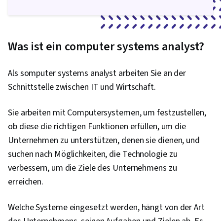
Netzinfrastruktur, Cloud-Management, Prompt
Engineering Tools, Google Gemini, Generative
KI, Schnelles Engineering, KI-Kenntnisse,
Was ist ein computer systems analyst?
Branding, Berufliche Entwicklung, Linux-Befehle,
Fernzugriffssysteme, Systemüberwachung,
Als somputer systems analyst arbeiten Sie an der
Dateisysteme, Installation der Software, OS
Schnittstelle zwischen IT und Wirtschaft.
Prozessmanagement, Benutzerkonten,
Betriebssysteme, Dateiverwaltung, Microsoft
Sie arbeiten mit Computersystemen, um festzustellen,
Windows, System-Unterstützung, Identitäts-
ob diese die richtigen Funktionen erfüllen, um die
und Zugangsmanagement, Linux-Verwaltung,
Unternehmen zu unterstützen, denen sie dienen, und
Befehlszeilenschnittstelle, Linux,
suchen nach Möglichkeiten, die Technologie zu
Benutzerbereitstellung, Technische
verbessern, um die Ziele des Unternehmens zu
Unterstützung und Dienstleistungen,
erreichen.
Verschlüsselung, Cyber-Angriffe,
Kryptographie, Cyber-Sicherheitsrichtlinien,
Welche Systeme eingesetzt werden, hängt von der Art
Firewall, Sicherheitsstrategie, Berechtigung