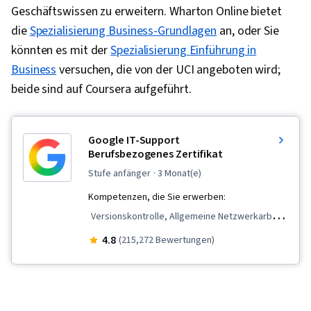
Geschäftswissen zu erweitern. Wharton Online bietet
die
Spezialisierung Business-Grundlagen
an, oder Sie
könnten es mit der
Spezialisierung Einführung in
Business
versuchen, die von der UCI angeboten wird;
beide sind auf Coursera aufgeführt.
Google IT-Support
Berufsbezogenes Zertifikat
stufe anfänger
· 3 Monat(e)
Kompetenzen, die Sie erwerben:
Versionskontrolle, Allgemeine Netzwerkarbeit,
Desktop-Unterstützung, TCP/IP,
4.8
(215,272 Bewertungen)
Systemverwaltung, IT-Infrastruktur,
Interviewing-Fähigkeiten, Web-Präsenz,
Sicherheit von Informationssystemen, Ruby