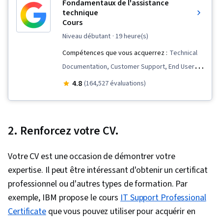
Fondamentaux de l'assistance
technique
Cours
niveau débutant
· 19 heure(s)
Compétences que vous acquerrez :
Technical
Documentation, Customer Support, End User
Training and Support, Computer Networking,
4.8
(164,527 évaluations)
Package and Software Management,
Information Technology, Computer Systems,
Help Desk Support, Linux, Network Support,
2. Renforcez votre CV.
Software Documentation, Computer Hardware,
Software Installation, Technical Writing,
Votre CV est une occasion de démontrer votre
Hardware Troubleshooting, Desktop Support,
expertise. Il peut être intéressant d'obtenir un certificat
Technical Support, Technical Support and
professionnel ou d'autres types de formation. Par
Services, General Networking, System Support
exemple, IBM propose le cours
IT Support Professional
Certificate
que vous pouvez utiliser pour acquérir en