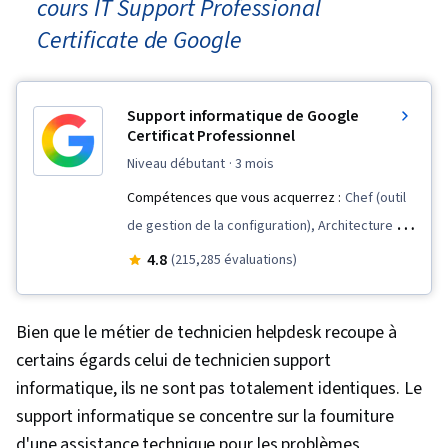
cours IT Support Professional
Certificate de Google
Support informatique de Google
Certificat Professionnel
niveau débutant
· 3 mois
Compétences que vous acquerrez :
Chef (outil
de gestion de la configuration), Architecture de
la sécurité informatique, Gestion des paquets
4.8
(215,285 évaluations)
et des logiciels, Sécurité des systèmes
d'information, Sécurité des réseaux,
Bien que le métier de technicien helpdesk recoupe à
Automatisation des technologies de
certains égards celui de technicien support
l'information, Compétences en matière
informatique, ils ne sont pas totalement identiques. Le
d'entretien, Administration des systèmes
support informatique se concentre sur la fourniture
d'exploitation, Mise en réseau générale,
d'une assistance technique pour les problèmes