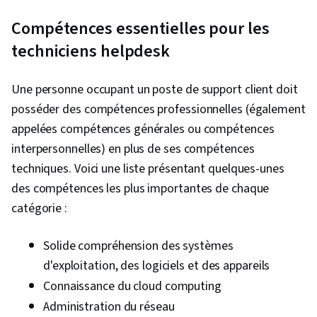
informatiques, Soutien au réseau,
Compétences essentielles pour les
Documentation du logiciel, Rédaction
technique, Modèle de réseau, Protocoles de
techniciens helpdesk
réseau, Modèles OSI, Réseaux sans fil,
Protocole de configuration dynamique de l'hôte
Une personne occupant un poste de support client doit
(DHCP), Intégrité des données, Routage de
posséder des compétences professionnelles (également
réseau, Protocoles de routage, Matériel de
appelées compétences générales ou compétences
mise en réseau
interpersonnelles) en plus de ses compétences
techniques. Voici une liste présentant quelques-unes
des compétences les plus importantes de chaque
catégorie :
Solide compréhension des systèmes
d'exploitation, des logiciels et des appareils
Connaissance du cloud computing
Administration du réseau