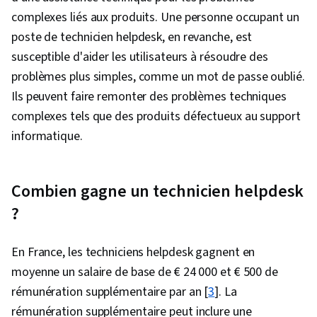
Assistance bureautique, Infrastructure
complexes liés aux produits. Une personne occupant un
informatique, TCP/IP, Contrôle des versions,
poste de technicien helpdesk, en revanche, est
Administration des systèmes, Ruby (Langage
susceptible d'aider les utilisateurs à résoudre des
de programmation), Git (système de contrôle
problèmes plus simples, comme un mot de passe oublié.
de version), Dépannage du réseau, Présence
Ils peuvent faire remonter des problèmes techniques
sur le web, Réseaux informatiques,
complexes tels que des produits défectueux au support
Administration des réseaux, Développement
informatique.
professionnel, Outils d'ingénierie rapide,
Ingénierie rapide, L'image de marque,
Connaissance de l'IA, Google Gemini, IA
Combien gagne un technicien helpdesk
générative, Protocoles d'accès aux annuaires
?
légers, Administration du serveur, Active
Directory, Reprise après sinistre, Services en
En France, les techniciens helpdesk gagnent en
nuage, Informatique en nuage, Serveurs,
moyenne un salaire de base de € 24 000 et € 500 de
Conseil technique, Infrastructure de réseau,
rémunération supplémentaire par an [
3
]. La
Gestion de l'informatique en nuage,
rémunération supplémentaire peut inclure une