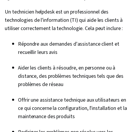
Connaissance de l'IA, Google Gemini, IA
générative, Protocoles d'accès aux annuaires
Un technicien helpdesk est un professionnel des
légers, Administration du serveur, Active
technologies de l'information (TI) qui aide les clients à
Directory, Reprise après sinistre, Services en
utiliser correctement la technologie. Cela peut inclure :
nuage, Informatique en nuage, Serveurs,
Répondre aux demandes d'assistance client et
Conseil technique, Infrastructure de réseau,
recueillir leurs avis
Gestion de l'informatique en nuage,
Infrastructure en nuage, Stockage des
Aider les clients à résoudre, en personne ou à
données, Configuration du système, Cryptage,
distance, des problèmes techniques tels que des
Autorisation (informatique), Sensibilisation à la
problèmes de réseau
sécurité, Cyber-attaques, Authentifications,
Cryptographie, Pare-feu, Stratégie de sécurité,
Offrir une assistance technique aux utilisateurs en
Politiques de cybersécurité, Contrôles de
ce qui concerne la configuration, l'installation et la
sécurité, Gestion des identités et des accès,
maintenance des produits
Gestion de la sécurité, Sécurité des
applications, Cybersécurité, Sensibilisation à la