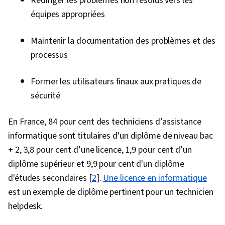
Rediriger les problèmes non résolus vers les
sécurité informatique, Gestion des menaces,
équipes appropriées
Sécurité des données, Commandes Linux,
Systèmes de fichiers, Gestion des processus
Maintenir la documentation des problèmes et des
du système d'exploitation, Systèmes d'accès à
processus
distance, Surveillance du système, Comptes
d'utilisateurs, Installation du logiciel, Systèmes
Former les utilisateurs finaux aux pratiques de
d'exploitation, Gestion des fichiers, Microsoft
sécurité
Windows, Interface de ligne de commande,
Linux, Soutien au système, Provisionnement
En France, 84 pour cent des techniciens d’assistance
des utilisateurs, Administration Linux,
informatique sont titulaires d'un diplôme de niveau bac
Assistance et services techniques, Support
+ 2, 3,8 pour cent d’une licence, 1,9 pour cent d’un
technique, Technologie de l'information,
diplôme supérieur et 9,9 pour cent d'un diplôme
Service d'assistance, Matériel informatique,
d'études secondaires [
2
].
Une licence en informatique
Dépannage du matériel, Documentation
est un exemple de diplôme pertinent pour un technicien
technique, Soutien à la clientèle, Formation et
helpdesk.
assistance aux utilisateurs finaux, Systèmes