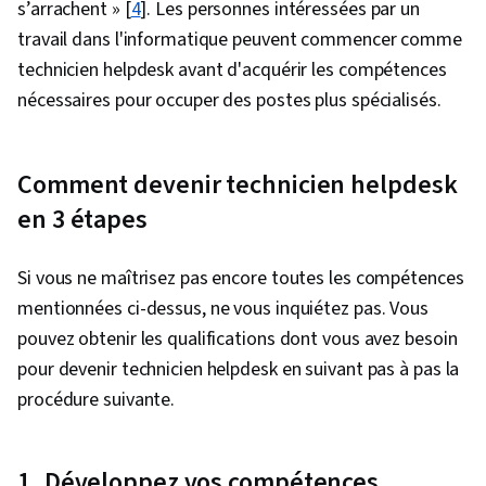
Windows, Interface de ligne de commande,
s’arrachent » [
4
]. Les personnes intéressées par un
Linux, Soutien au système, Provisionnement
travail dans l'informatique peuvent commencer comme
des utilisateurs, Administration Linux,
technicien helpdesk avant d'acquérir les compétences
Assistance et services techniques, Support
nécessaires pour occuper des postes plus spécialisés.
technique, Technologie de l'information,
Service d'assistance, Matériel informatique,
Comment devenir technicien helpdesk
Dépannage du matériel, Documentation
en 3 étapes
technique, Soutien à la clientèle, Formation et
assistance aux utilisateurs finaux, Systèmes
Si vous ne maîtrisez pas encore toutes les compétences
informatiques, Soutien au réseau,
mentionnées ci-dessus, ne vous inquiétez pas. Vous
Documentation du logiciel, Rédaction
pouvez obtenir les qualifications dont vous avez besoin
technique, Modèle de réseau, Protocoles de
pour devenir technicien helpdesk en suivant pas à pas la
réseau, Modèles OSI, Réseaux sans fil,
procédure suivante.
Protocole de configuration dynamique de l'hôte
(DHCP), Intégrité des données, Routage de
réseau, Protocoles de routage, Matériel de
1. Développez vos compétences.