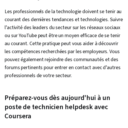
Administration des bases de données,
Les professionnels de la technologie doivent se tenir au
Dépannage du matériel, IA générative,
courant des dernières tendances et technologies. Suivre
Assistance et services techniques,
l’activité des leaders du secteur sur les réseaux sociaux
Infrastructure en nuage, Agents génératifs d'IA,
ou sur YouTube peut être un moyen efficace de se tenir
Architecture de l'informatique en nuage, Plates-
au courant. Cette pratique peut vous aider à découvrir
formes d'informatique en nuage,
les compétences recherchées par les employeurs. Vous
Développement de l'informatique en nuage,
pouvez également rejoindre des communautés et des
Réseautage professionnel, Développement
forums pertinents pour entrer en contact avec d’autres
multiplateforme, Programmation informatique,
professionnels de votre secteur.
Principes de programmation, Autres langages
de programmation, Prise de décision fondée
sur des données, Stratégie en matière de
Préparez-vous dès aujourd'hui à un
données, Méthodologies de développement
poste de technicien helpdesk avec
de logiciels, Systèmes de gestion de bases de
Coursera
données, Application de base de données,
Gestion des paquets et des logiciels, Cycle de