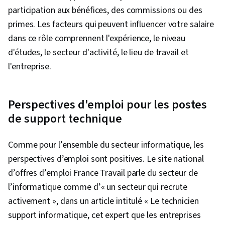
Infrastructure en nuage, Stockage des
participation aux bénéfices, des commissions ou des
données, Configuration du système, Cryptage,
primes. Les facteurs qui peuvent influencer votre salaire
Autorisation (informatique), Sensibilisation à la
dans ce rôle comprennent l'expérience, le niveau
sécurité, Cyber-attaques, Authentifications,
d'études, le secteur d'activité, le lieu de travail et
Cryptographie, Pare-feu, Stratégie de sécurité,
l'entreprise.
Politiques de cybersécurité, Contrôles de
sécurité, Gestion des identités et des accès,
Gestion de la sécurité, Sécurité des
Perspectives d'emploi pour les postes
applications, Cybersécurité, Sensibilisation à la
de support technique
sécurité informatique, Gestion des menaces,
Sécurité des données, Commandes Linux,
Comme pour l’ensemble du secteur informatique, les
Systèmes de fichiers, Gestion des processus
perspectives d’emploi sont positives. Le site national
du système d'exploitation, Systèmes d'accès à
d’offres d’emploi France Travail parle du secteur de
distance, Surveillance du système, Comptes
l’informatique comme d’« un secteur qui recrute
d'utilisateurs, Installation du logiciel, Systèmes
activement », dans un article intitulé « Le technicien
d'exploitation, Gestion des fichiers, Microsoft
support informatique, cet expert que les entreprises