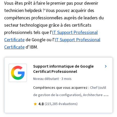
Vous êtes prêt à faire le premier pas pour devenir
vie du développement des systèmes,
technicien helpdesk ? Vous pouvez acquérir des
Intelligence artificielle, Intelligence artificielle
compétences professionnelles auprès de leaders du
et apprentissage automatique (IA/ML),
secteur technologique grâce à des certificats
Technologies de stockage des données,
professionnels tels que l’
IT Support Professional
Sécurité de l'informatique en nuage, DevOps,
Certificate
de Google ou l’
IT Support Professional
Conteneurisation, L'informatique en nuage,
Certificate
d’IBM.
Nuage public, Développement de logiciels,
Architecture de l'infrastructure, Technologies
de l'informatique en nuage, Normes de
Support informatique de Google
Certificat Professionnel
l'informatique en nuage, Docker (Logiciel),
niveau débutant
· 3 mois
Ingénierie des nuages, Sécurité des réseaux,
Compétences en matière d'entretien,
Compétences que vous acquerrez :
Chef (outil
Communication technique, Stratégies de
de gestion de la configuration), Architecture de
communication, Professionnalisme,
la sécurité informatique, Gestion des paquets
4.8
(215,285 évaluations)
Compétences en matière de communication
et des logiciels, Sécurité des systèmes
verbale, Communication, Développement