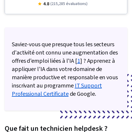
la sécurité informatique, Gestion des paquets
4.8
(215,285 évaluations)
et des logiciels, Sécurité des systèmes
d'information, Sécurité des réseaux,
Automatisation des technologies de
l'information, Compétences en matière
Saviez-vous que presque tous les secteurs
d'entretien, Administration des systèmes
d'activité ont connu une augmentation des
d'exploitation, Mise en réseau générale,
offres d'emploi liées à l'IA [
Assistance bureautique, Infrastructure
1
] ? Apprenez à
appliquer l'IA dans votre domaine de
informatique, TCP/IP, Contrôle des versions,
manière productive et responsable en vous
Administration des systèmes, Ruby (Langage
inscrivant au programme
de programmation), Git (système de contrôle
IT Support
Professional Certificate
de version), Dépannage du réseau, Présence
de Google.
sur le web, Réseaux informatiques,
Administration des réseaux, Développement
professionnel, Outils d'ingénierie rapide,
Ingénierie rapide, L'image de marque,
Que fait un technicien helpdesk ?