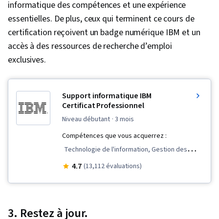
informatique des compétences et une expérience
essentielles. De plus, ceux qui terminent ce cours de
certification reçoivent un badge numérique IBM et un
accès à des ressources de recherche d’emploi
exclusives.
Support informatique IBM
Certificat Professionnel
niveau débutant
· 3 mois
Compétences que vous acquerrez :
Technologie de l'information, Gestion des
services informatiques, Service clientèle,
4.7
(13,112 évaluations)
Périphériques, Stockage des données,
Sécurité du courrier électronique, Informatique
en nuage, Services en nuage, Déploiement
3. Restez à jour.
dans le nuage, Support technique,