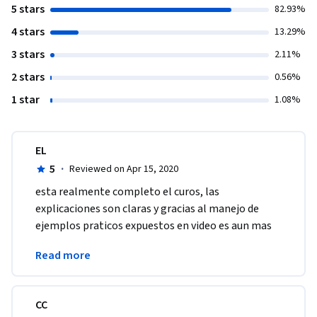
5 stars
82.93%
4 stars
13.29%
3 stars
2.11%
2 stars
0.56%
1 star
1.08%
EL
5
·
Reviewed on Apr 15, 2020
esta realmente completo el curos, las 
explicaciones son claras y gracias al manejo de 
ejemplos praticos expuestos en video es aun mas 
facil entender el como se desarrolla o soluciona el 
Read more
problema
CC