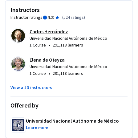
    Podrás plantear y resolver ecuaciones de primer grado, 
Instructors
ecuaciones simultáneas y ecuaciones de segundo grado.

4.8
Instructor ratings
(
524 ratings
)
    Este curso te va a ser muy útil si actualmente estas 
llevando un curso de álgebra en la escuela y tienes 
Carlos Hernández
problemas con él. También si ya has estudiado álgebra y 
Universidad Nacional Autónoma de México
necesitas repasarla, ya que necesitas recordarla para tener 
•
1 Course
291,118 learners
éxito en otros cursos más avanzados, como Geometría 
Analítica, Cálculo o Estadística.
Elena de Oteyza
Universidad Nacional Autónoma de México
•
1 Course
291,118 learners
View all 3 instructors
Offered by
Universidad Nacional Autónoma de México
Learn more