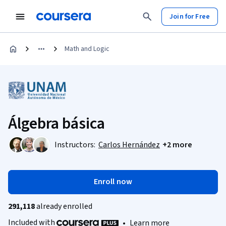
Join for Free
Math and Logic
Álgebra básica
Instructors:
Carlos Hernández
+2 more
Enroll now
291,118
already enrolled
Included with
•
Learn more