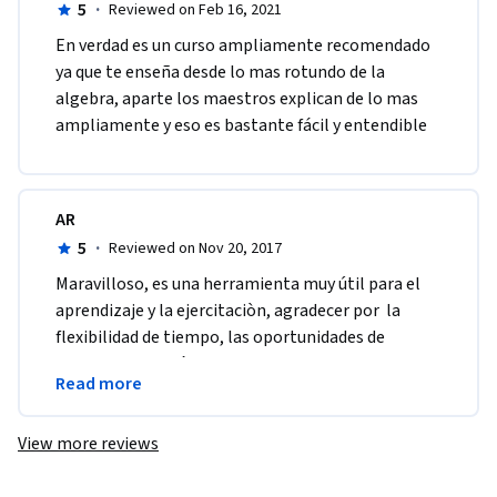
5
·
Reviewed on Feb 16, 2021
En verdad es un curso ampliamente recomendado 
ya que te enseña desde lo mas rotundo de la 
algebra, aparte los maestros explican de lo mas 
ampliamente y eso es bastante fácil y entendible 
AR
5
·
Reviewed on Nov 20, 2017
Maravilloso, es una herramienta muy útil para el 
aprendizaje y la ejercitaciòn, agradecer por  la 
flexibilidad de tiempo, las oportunidades de 
presentar los exámenes y todos los recursos 
Read more
disponibles.
View more reviews