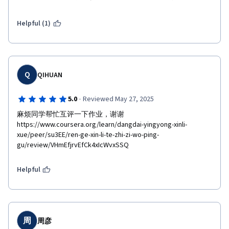
Helpful (1)
Q
QIHUAN
·
5.0
Reviewed May 27, 2025
麻烦同学帮忙互评一下作业，谢谢
https://www.coursera.org/learn/dangdai-yingyong-xinli-
xue/peer/su3EE/ren-ge-xin-li-te-zhi-zi-wo-ping-
gu/review/VHmEfjrvEfCk4xIcWvxSSQ
Helpful
周
周彦