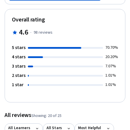
理学之奥妙。例如:自行车设计动向、民众购车消费行为、便利
商店兑币代换机制、组织领导策略、关注情绪管理、人格特质
透析、以及如何经营成功良好的职场与人际关系等事例，深入
Overall rating
浅出探讨来应用心理学的理论与实际生活经验分析概念。 【课
程大纲】 探讨从众/群众心理、消费行为模式、成功营销的法
4.6
·
98
reviews
则、消费者的觉察-广告营销的心理法则、广告营销心理实例探
讨、探讨领导管理的现象、管理组织的策略、成功领导者的特
质、组织人事的经营管理、探讨人格特质分析、人格的形成和
5 stars
70.70%
发展、性格的影响因素、性格的常态与偏态、探讨犯罪心理、
4 stars
偏差行为发展脉络分析、法律与生活的关系、犯罪与偏差行为
20.20%
的预防-罢凌行为的心理探讨、探讨心理保健层面、情绪管理、
3 stars
7.07%
快乐心理、落实小区心理保健、个别心理特质的差异、心理测
验的原理、探讨如何藉由心理测验及诊断工具了解个别特质的
2 stars
1.01%
差异、心理测验的迷思概念、探讨人际关系互动网络、人际关
1 star
1.01%
系的影响因素、成功职场心理的经营、职场的求职陷阱以及以
上各内容之实例。 第1周：心理学原理概述Introduction 第2周：
人因心理学原理简介及实例探讨Human Factors and Ergonomics
第3周：消费者心理学原理简介及实例探讨Consumer
Psychology 第4周：组织及领导心理学原理简介及实例探讨
All reviews
Leadership Psychology 第5周：性格心理学原理简介及实例探讨
Showing: 20 of 25
Personality Psychology 第6周：法律与犯罪心理学原理简介及实
例探讨 Law and Criminal Psychology 第7周：身心健康与适应心
All Learners
All Stars
Most Helpful