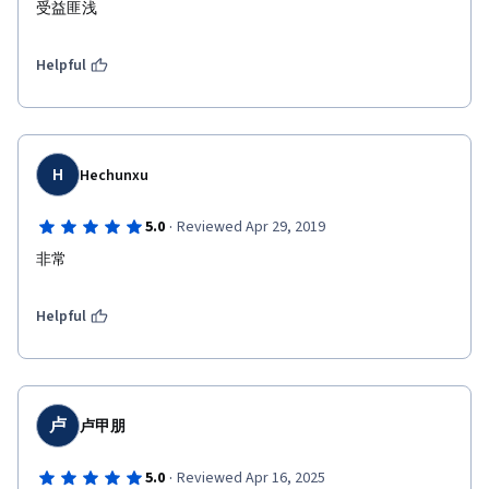
受益匪浅
Helpful
H
Hechunxu
·
5.0
Reviewed Apr 29, 2019
非常
Helpful
卢
卢甲朋
·
5.0
Reviewed Apr 16, 2025