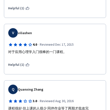
能，期能建立华文课程品牌。 【教材教参】 Sternberg, Robert
J. (2004). Psychology 4th.C.A. Thomson Wadsworth. Bekerian, D.
Helpful (1)
A. &Levey, A. B. (2005). Applied Psychology. Oxford. Cascio, W. F.
&Aguinis, H. (2005). Applied Psychology in Human Resource
Management. Pearson Prentice Hall. 美国心理学会(American
Psychology Association, APA)资源 张春兴(1991).现代心理学。台
北：东华书局。 张春兴(2003).心理学原理。台北：东华书局。
V
viliashen
张春兴主编.世纪心理学丛书。东华书局(繁体字版)。浙江教育出
版社(简体字版)。
·
4.0
Reviewed Dec 17, 2015
对于应用心理学入门很棒的一门课程。
Helpful (1)
Q
Quanxing Zhang
·
3.0
Reviewed Aug 30, 2016
课程很好 但上课的人很少 同伴作业等了两期才批改完