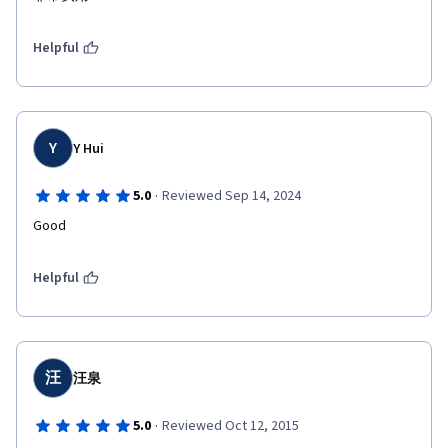
Helpful
Y
Y Hui
·
5.0
Reviewed Sep 14, 2024
Good
Helpful
汪
汪泉
·
5.0
Reviewed Oct 12, 2015