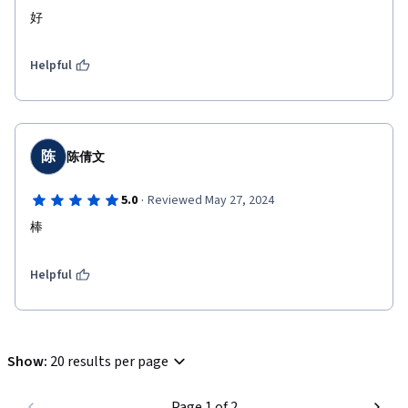
好
Helpful
陈
陈倩文
·
5.0
Reviewed May 27, 2024
棒
Helpful
Show
:
20 results per page
Page 1 of 2