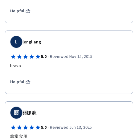
Helpful
L
longliang
·
5.0
Reviewed Nov 15, 2015
bravo
Helpful
丽
丽娜 狄
·
5.0
Reviewed Jun 13, 2025
非常实用