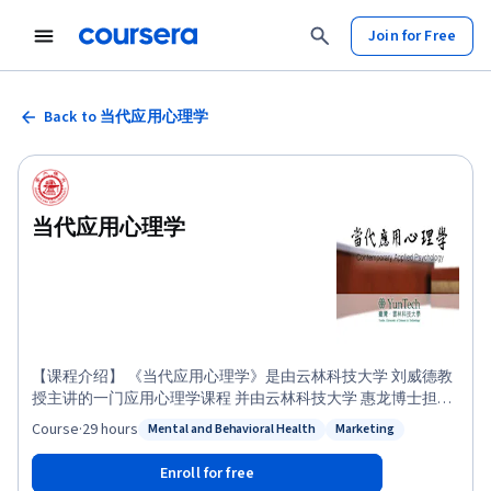
Join for Free
Back to 当代应用心理学
当代应用心理学
【课程介绍】 《当代应用心理学》是由云林科技大学 刘威德教
授主讲的一门应用心理学课程 并由云林科技大学 惠龙博士担任
总顾问 课程将精选八项心理学与日常生活息息相关的应用议
Course
·
29 hours
Mental and Behavioral Health
Marketing
Status: Mental and Behavioral Health
Status: Marketing
题，藉由生活对象设计(人因心理学)、消费行为、领导管理、性
格分析、犯罪行为、心理保健与心理测验、人际关系等方面运
Enroll for free
用生活知能、个体行为与态度、测验诊断加以说明诠释应用心