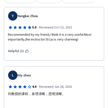
理原理简介及实例探讨Mental Health Psychology 第8周：心理测
验与个别特质差异的原理简介及实例探讨Psychological Testing
第9周：人际与职场心理的原理简介及实例探讨Human
Y
Yangkai Zhou
Relationship and Career Psychology 【学习目标】 心理学是一门
探讨人性的科学，剖析个体的内隐心理历程和外显行为反应。
涉及范围广泛，涵括有认知、情绪、人格、人际、和领导等多
·
5.0
Reviewed Oct 15, 2015
方领域，同时也和日常生活息息相关如婚姻、消费、家庭、对
Recommended by my friend,I think it is a very useful.Most 
象设计等密不可分，心理学的影响层面扩及到教育、社会、科
importantly,the instructor Dr.Liu is very charming!
学、医学、生物等层面。因此，探讨分析心理学所产生的生理
行为间接亦或直接影响到个人心智，运用大脑运作模式来解释
个人行为，应用层面在日常生活中比比皆是。本课程之目标在
Helpful (1)
于探讨心理学的科学理论基础原理、以心理学的观点检视剖析
周遭生活中的个人与社会行为现象，并进而能够觉察与改变个
人的心理历程与行为模式，终而能够经营圆满合谐而健康的人
生。 【学习要求】 本课程的在线教材将以较短的课程长度实施
9周，每周2小时，共18小时，每周规划一主题(topic)，每一个主
L
lily-zhao
题分为若干节(section)或讲次(lecture)，以及符合学习专注力时
间长度的上课内容（15分钟小单元），透过在线学习平台，由
·
4.0
Reviewed Jun 26, 2016
教师制作提供主题明确且长度适中的单元教学影片，辅以测验
及作业，让学生依自己学习步调在线自我学习，并藉由教师设
刘教授的课程，条理清晰，思维清晰。 
计安排的学习互动，与老师及同侪于虚拟平台或实体空间进行
探索讨论。教学互动及评量回馈，提升在线学习的质量及效