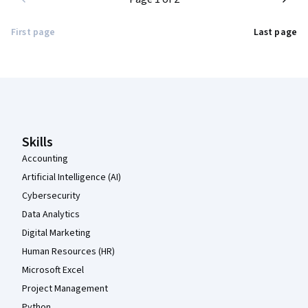
First page
Last page
Coursera Footer
Skills
Accounting
Artificial Intelligence (AI)
Cybersecurity
Data Analytics
Digital Marketing
Human Resources (HR)
Microsoft Excel
Project Management
Python