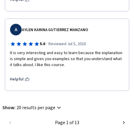
A
AYLEN KARINA GUTIERREZ MANZANO
·
5.0
Reviewed Jul 5, 2020
It is very interesting and easy to learn because the explanation 
is simple and gives you examples so that you understand what 
it talks about. I like this course. 
Helpful
Show
:
20 results per page
Page 1 of 13