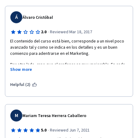
Á
Álvaro Cristóbal
·
2.0
Reviewed Mar 18, 2017
El contenido del curso está bien, corresponde a un nivel poco 
avanzado tal y como se indica en los detalles y es un buen 
comienzo para adentrarse en el Marketing. 
Por otro lado, creo que el profesor es muy mejorable. En cada 
Show more
vídeo parece que está leyendo todo lo que dice y en muchas 
ocasiones no se puede entender lo que está diciendo, cuesta 
mucho seguir la clase y entender los conceptos.
Helpful (2)
Además, la traducción al castellano en la mayoría de ocasiones 
está mal.
En conclusión, el precio que se paga por este curso no se 
M
Mariam Teresa Herrera Caballero
equivale a lo que se recibe de él.
·
5.0
Reviewed Jun 7, 2021