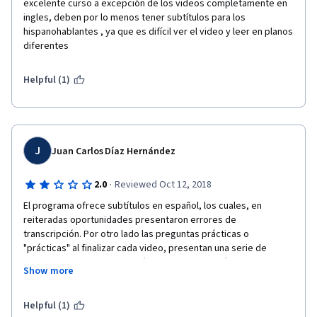
excelente curso a excepción de los videos completamente en 
ingles, deben por lo menos tener subtítulos para los 
hispanohablantes , ya que es difícil ver el video y leer en planos 
diferentes
Helpful (1)
J
Juan Carlos Díaz Hernández
·
2.0
Reviewed Oct 12, 2018
El programa ofrece subtítulos en español, los cuales, en 
reiteradas oportunidades presentaron errores de 
transcripción. Por otro lado las preguntas prácticas o 
"prácticas" al finalizar cada video, presentan una serie de 
errores gramaticales, y sintácticas de exposición, haciendo 
Show more
casi imposible su comprensión. Asimismo encontré dificultad 
en algunos test por su mala traducción. Hay preguntas que no 
tienen relación, ni coherencia con lo expuesto en los módulos. 
Helpful (1)