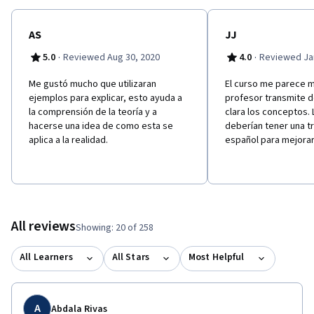
AS
JJ
·
·
5.0
Reviewed Aug 30, 2020
4.0
Reviewed Jan
Me gustó mucho que utilizaran
El curso me parece m
ejemplos para explicar, esto ayuda a
profesor transmite 
la comprensión de la teoría y a
clara los conceptos. 
hacerse una idea de como esta se
deberían tener una t
aplica a la realidad.
español para mejorar
All reviews
Showing: 20 of 258
All Learners
All Stars
Most Helpful
A
Abdala Rivas