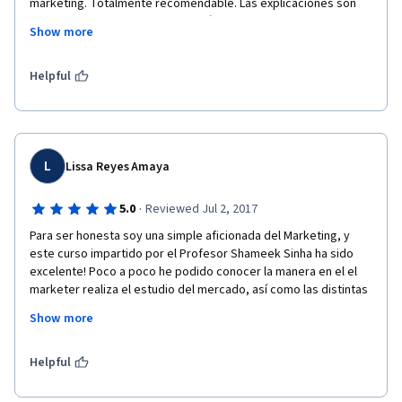
marketing. Totalmente recomendable. Las explicaciones son 
muy bien llevadas y no resulta difícil de seguir si se presta 
Show more
atención e interés. Estoy realmente contento de haber seguido 
el curso y lo recomiendo sinceramente, en especial si el 
alumno es hispanohablante.
Helpful
L
Lissa Reyes Amaya
·
5.0
Reviewed Jul 2, 2017
Para ser honesta soy una simple aficionada del Marketing, y 
este curso impartido por el Profesor Shameek Sinha ha sido 
excelente! Poco a poco he podido conocer la manera en el el 
marketer realiza el estudio del mercado, así como las distintas 
formas en que el consumidor puede comportarse. Me encanta 
Show more
la plataforma de Course dado que es muy amigable y fácil de 
usar. Gracias y felicitaciones!
Helpful