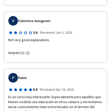
También deben revisar la sugerencia de los videos. Cuando una 
respuesta dentro de un quiz es errónea, te recomienda revisar 
el audiovisual "tal" (número del video que aparentemente 
corresponde repasar para responder bien). Este tipo de 
sugerencias están equivocadas, me di cuenta que realmente 
V
Valentina Aranguren
va con el tema del video anterior (un número menos al sugerido 
en las respuestas).
·
2.0
Reviewed Jun 5, 2018
En general, el contenido es interesante, pero al presentar 
Not very good explanations.
constantemente este tipo de errores técnicos, degrada la 
calidad del mismo por la falta de atención al detalle.
Helpful (1)
P
Pablo
·
5.0
Reviewed Apr 23, 2018
Es un curso muy interesante. Especialmente para aquellos que 
hemos recibido una educación en otros campos y necesitamos 
iniciar conocimientos bien estructurados en el terreno del 