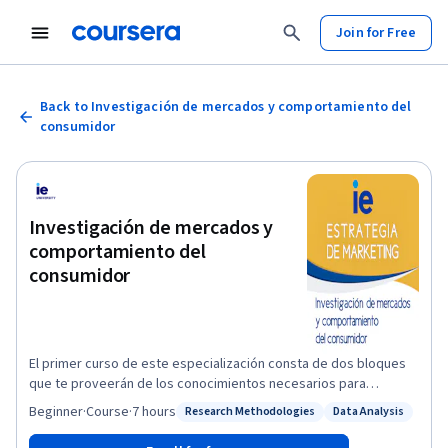
Join for Free
Back to Investigación de mercados y comportamiento del
consumidor
Investigación de mercados y
comportamiento del
consumidor
El primer curso de este especialización consta de dos bloques
que te proveerán de los conocimientos necesarios para
comenzar tu trayectoria en Marketing. Aprende las herramientas
Beginner
·
Course
·
7 hours
Research Methodologies
Data Analysis
Status: Research Methodologies
Status: Data Analysis
y técnicas para convertir una decisión en una investigación real,
esto lo verás en el primer módulo: Investigación de Mercado.