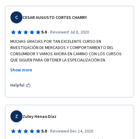
C
CESAR AUGUSTO CORTES CHARRY
·
5.0
Reviewed Jul 8, 2020
MUCHAS GRACIAS POR TAN EXCELENTE CURSO EN 
INVESTIGACIÓN DE MERCADOS Y COMPORTAMIENTO DEL 
CONSUMIDOR Y VAMOS AHORA EN CAMINO CON LOS CURSOS 
QUE SIGUEN PARA OBTENER LA ESPECIALIZACIÓN EN 
ESTRATEGIAS DE MARKETING.
Show more
Y MUCHAS GRACIAS POR LA ORIENTACIÓN Y DEDICACIÓN DE TAN 
EXCELENTE PROFESOR SHAMEEK SINHA.
Helpful
Z
Zuley Henao Díaz
·
5.0
Reviewed Dec 14, 2020