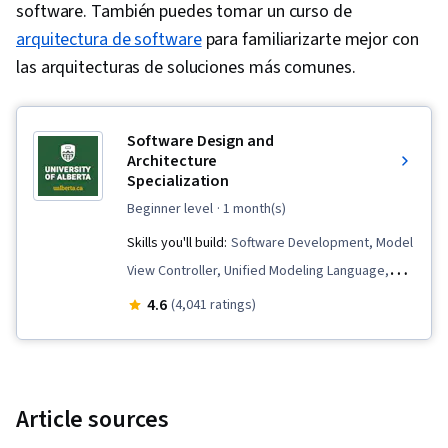
software. También puedes tomar un curso de
arquitectura de software
para familiarizarte mejor con
las arquitecturas de soluciones más comunes.
Software Design and
Architecture
Specialization
beginner level
· 1 month(s)
Skills you'll build:
Software Development, Model
View Controller, Unified Modeling Language,
Object Oriented Programming (OOP), Product
4.6
(4,041 ratings)
Family Engineering, Software Design Patterns,
Software Architecture, Software Design
Documents, Java, Software Design, Service
Oriented Architecture, Restful API, Code
Article sources
Review, API Design, Software Visualization, Web