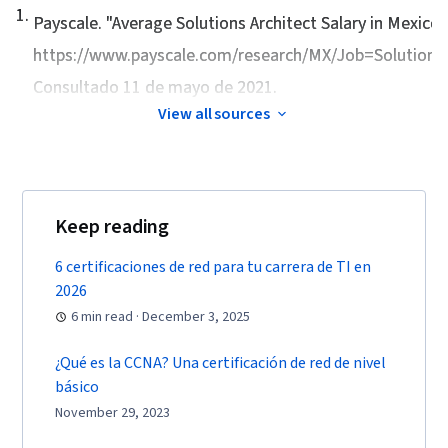
1
.
Services, Microservices, Simple Object Access
Payscale. "
Average Solutions Architect Salary in Mexico
,
Protocol (SOAP), Object Oriented Design,
https://www.payscale.com/research/MX/Job=Solutions_A
Systems Architecture, Maintainability,
Consultado 11 de mayo de 2021.
Programming Principles, Java Programming,
View all sources
System Design and Implementation, Application
Design, Software Technical Review, Diagram
Design, Code Reusability, Software
Documentation, Application Deployment, Web
Keep reading
Applications, JSON, Android Development,
6 certificaciones de red para tu carrera de TI en
Application Programming Interface (API),
2026
Conceptual Design, Design Elements And
6 min read · December 3, 2025
Principles
¿Qué es la CCNA? Una certificación de red de nivel
básico
November 29, 2023