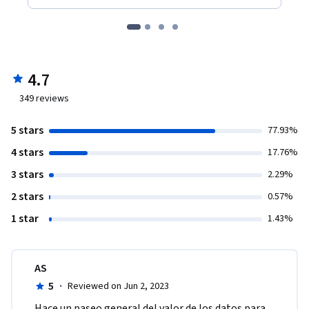
4.7
349
reviews
5 stars
77.93%
4 stars
17.76%
3 stars
2.29%
2 stars
0.57%
1 star
1.43%
AS
5
·
Reviewed on Jun 2, 2023
Hace un paseo general del valor de los datos para 