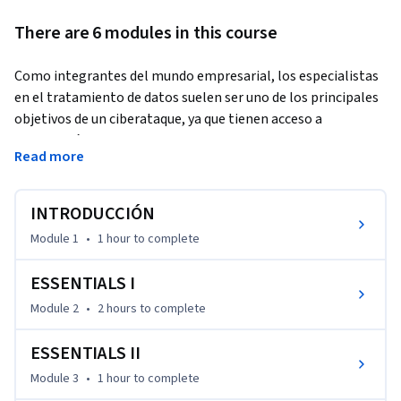
There are 6 modules in this course
Como integrantes del mundo empresarial, los especialistas 
en el tratamiento de datos suelen ser uno de los principales 
objetivos de un ciberataque, ya que tienen acceso a 
información confidencial de una empresa. Aunque sean 
Read more
conocedores de los riesgos a los que están sometidas las 
organizaciones en las que trabajan, es importante tener un 
amplio y consolidado conocimiento en materia de 
INTRODUCCIÓN
ciberseguridad para poder prevenir los ataques; y en el caso 
Module 1
•
1 hour
to complete
de que ocurran, mitigar los riesgos que afecten a la 
seguridad, reduciendo en la medida de lo posible su alcance. 
ESSENTIALS I
Por ello, en este curso trataremos las temáticas más 
Module 2
•
2 hours
to complete
relevantes en el ámbito de la ciberseguridad que debes 
conocer. Desde los riesgos a los que estamos expuestos, 
ESSENTIALS II
pasando por la importancia de la securización de las 
Module 3
•
1 hour
to complete
operaciones y hasta cómo las organizaciones deben 