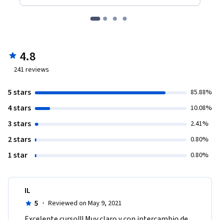
4.8
241
reviews
5 stars
85.88%
4 stars
10.08%
3 stars
2.41%
2 stars
0.80%
1 star
0.80%
IL
5
·
Reviewed on May 9, 2021
Excelente curso!!! Muy claro y con intercambio de 