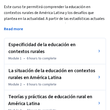
Este curso te permitirá comprender la educación en 
contextos rurales de América Latina y los desafíos que 
plantea en la actualidad. A partir de las estadísticas actuales 
y literatura reciente, se caracterizará esta modalidad 
Read more
educativa, para identificar sus fortalezas y la potencialidad 
de inspirar, a partir de ellas, mejoras en otros contextos 
educativos. 
Especificidad de la educación en
Este curso fue diseñado por las fundaciones Bunge y Born y 
contextos rurales
Perez Companc, en el marco de su Programa Sembrador, 
Module 1
•
6 hours
to complete
junto con la Universidad Austral. Es el primero de los cuatro 
cursos que conforman el Programa Especializado en 
La situación de la educación en contextos
Educación Básica en Contextos Rurales, que te permitirá 
rurales en América Latina
comprender qué es la educación en contextos rurales, cómo 
Module 2
•
8 hours
to complete
se gestiona, cuál es el rol de la comunidad en la escuela, y 
analizar algunos casos de estudio.
Teorías y prácticas de educación rural en
América Latina