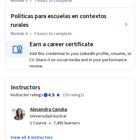
Module 3
•
7 hours
to complete
Políticas para escuelas en contextos
rurales
Module 4
•
5 hours
to complete
Earn a career certificate
Add this credential to your LinkedIn profile, resume, or
CV. Share it on social media and in your performance
review.
Instructors
4.9
Instructor ratings
(
20 ratings
)
Alejandra Candia
Universidad Austral
•
1 Course
7,492 learners
View all 4 instructors