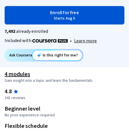
Enroll for free
Starts Aug 5
7,492
already enrolled
Included with
•
Learn more
Ask Coursera
Is this right for me?
4 modules
Gain insight into a topic and learn the fundamentals.
4.8
241 reviews
Beginner level
No prior experience required
Flexible schedule