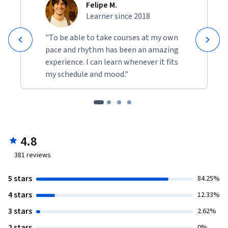
Felipe M.
Learner since 2018
"To be able to take courses at my own
pace and rhythm has been an amazing
experience. I can learn whenever it fits
my schedule and mood."
4.8
381
reviews
5 stars
84.25%
4 stars
12.33%
3 stars
2.62%
2 stars
0%