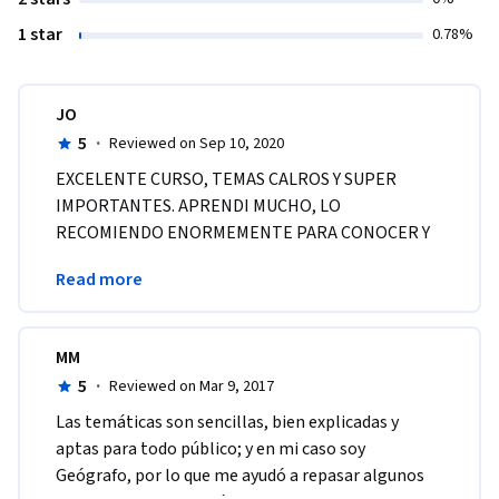
1 star
0.78%
JO
5
·
Reviewed on Sep 10, 2020
EXCELENTE CURSO, TEMAS CALROS Y SUPER 
IMPORTANTES. APRENDI MUCHO, LO 
RECOMIENDO ENORMEMENTE PARA CONOCER Y 
ENTENDER COMO Y PORQUE EL CLIMA ES 
Read more
FUNDAMENTAL PARA LA TIERRA. 
MM
5
·
Reviewed on Mar 9, 2017
Las temáticas son sencillas, bien explicadas y 
aptas para todo público; y en mi caso soy 
Geógrafo, por lo que me ayudó a repasar algunos 