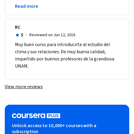
puntos de mi formación profesional. 
Read more
Recomendado =)
RC
5
·
Reviewed on Jun 12, 2018
Muy buen curso para introducirte al estudio del 
clima y sus relaciones. De muy buena calidad, 
impartido por buenos profesores de la grandiosa 
UNAM.
View more reviews
Unlock access to 10,000+ courses with a
subscription