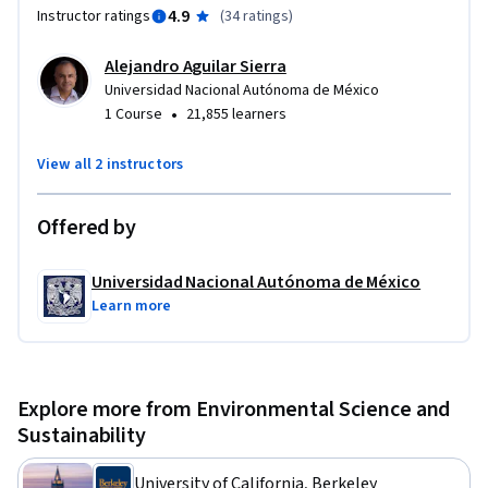
para ti. 

4.9
Instructor ratings
(
34 ratings
)
¡Acompáñanos! Y conoce más sobre nuestro hogar el planeta 
Alejandro Aguilar Sierra
Tierra.
Universidad Nacional Autónoma de México
•
1 Course
21,855 learners
View all 2 instructors
Offered by
Universidad Nacional Autónoma de México
Learn more
Explore more from Environmental Science and
Sustainability
University of California, Berkeley