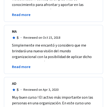
conocimiento para afrontar y aportar en las 
organizaciones que están evolucionando en el 
Read more
mundo moderno.
MA
5
·
Reviewed on Oct 15, 2018
Simplemente me encantó y considero que me 
brindará una nueva visión del mundo 
organizacional con la posibilidad de aplicar dicho 
conocimiento a mi ámbito profesional que es el 
Read more
académico. 
AD
5
·
Reviewed on Apr 3, 2020
Muy buen curso ! El activo más importante son las 
personas en una organización. En este curso uno 