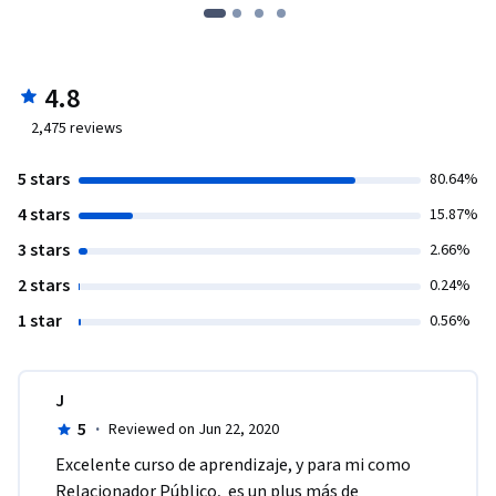
4.8
2,475
reviews
5 stars
80.64%
4 stars
15.87%
3 stars
2.66%
2 stars
0.24%
1 star
0.56%
J
5
·
Reviewed on Jun 22, 2020
Excelente curso de aprendizaje, y para mi como 
Relacionador Público,  es un plus más de 