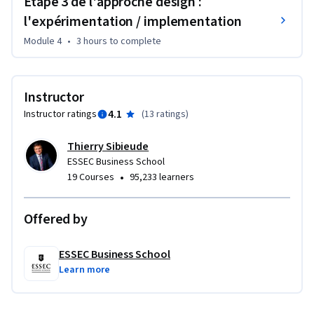
Etape 3 de l'approche design :
Notre objectif ? Vous donner les compétences pour 
l'expérimentation / implementation
coordonner un projet d'innovation publique s’appuyant sur 
Module 4
•
3 hours
to complete
une approche design de service, quels que soient le domaine 
et le contexte dans lesquels vous travaillez.

Instructor
Bienvenue dans ce MOOC !

4.1
Instructor ratings
(
13 ratings
)
Thierry Sibieude et l'équipe pédagogique
Thierry Sibieude
ESSEC Business School
•
19 Courses
95,233 learners
Offered by
ESSEC Business School
Learn more