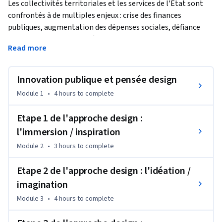
Les collectivités territoriales et les services de l'Etat sont 
confrontés à de multiples enjeux : crise des finances 
publiques, augmentation des dépenses sociales, défiance 
croissante des administrés, concurrence des solutions 
Read more
proposées par des communautés numériques très agiles.
La bonne nouvelle, c'est que des solutions existent pour faire 
Innovation publique et pensée design
mieux avec moins ! L'innovation publique, c'est possible 
grâce aux apports de ce que l'on appelle la pensée design, qui 
Module 1
•
4 hours
to complete
permet de repenser le service offert à l'usager.

Etape 1 de l'approche design :
Ce MOOC a été réalisé en partenariat avec le Conseil 
l'immersion / inspiration
départemental du Val d'Oise, pionnier dans la mise en oeuvre 
Module 2
•
3 hours
to complete
de ces approches. Son originalité ? Nous vous proposons une 
expérience d’apprentissage très riche basée à la fois sur 
Etape 2 de l'approche design : l'idéation /
l'expertise de spécialistes du sujet et sur l'expérience de 
imagination
nombreux acteurs publics de terrain, qui mettent en œuvre 
cette approche et apportent leur témoignage dans les 
Module 3
•
4 hours
to complete
différents modules.
