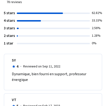
78
reviews
5 stars
62.82%
4 stars
33.33%
3 stars
2.56%
2 stars
1.28%
1 star
0%
SY
4
·
Reviewed on Sep 11, 2022
Dynamique, bien fourni en support, professeur 
énergique
VT
5
·
Reviewed on Feb 17, 2023