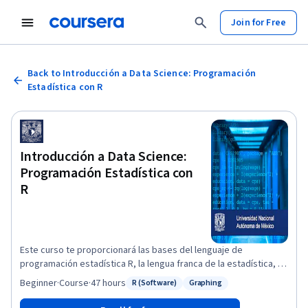
Join for Free
Back to Introducción a Data Science: Programación
Estadística con R
Introducción a Data Science:
Programación Estadística con
R
Este curso te proporcionará las bases del lenguaje de
programación estadística R, la lengua franca de la estadística, el
cual te permitirá escribir programas que lean, manipulen y
Beginner
·
Course
·
47 hours
R (Software)
Graphing
Status: R (Software)
Status: Graphing
analicen datos cuantitativos. Te explicaremos la instalación del
lenguaje; también verás una introducción a los sistemas base de