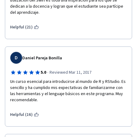
utilización del Swirl es toda una inspiración para los que se 
que uno construya códigos (o partes de códigos) propios. 
dedican a la docencia y logran que el estudiante sea partícipe 
Queda la sensación que todo tiene que aprenderse de 
del aprendizaje.
memoria (especialmente en la última semana), siendo que la 
práctica propia es lo que, definitivamente, a uno le permite 
retener conceptos de forma natural. 4) Yo rara vez utilizo los 
Helpful (21)
foros, pero quienes acostumbran a utilizarlo puede ser algo 
desalentador, ya que hay demasiadas preguntas sin responder 
(imagino necesitan más ayudantes para mantener la 
interacción). Pese a todo, considero es un curso razonable, 
que vale la pena tomar como introducción.
D
Daniel Pareja Bonilla
·
5.0
Reviewed Mar 11, 2017
Un curso esencial para introducirse al mundo de R y RStudio. Es 
sencillo y ha cumplido mis expectativas de familiarizarme con 
las herramientas y el lenguaje básicos en este programa. Muy 
recomendable.
Helpful (16)