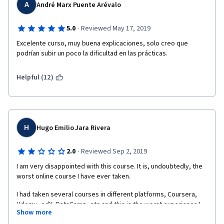
A
André Marx Puente Arévalo
·
5.0
Reviewed May 17, 2019
Excelente curso, muy buena explicaciones, solo creo que 
podrían subir un poco la dificultad en las prácticas.
Helpful (12)
H
Hugo Emilio Jara Rivera
·
2.0
Reviewed Sep 2, 2019
I am very disappointed with this course. It is, undoubtedly, the 
worst online course I have ever taken.  
I had taken several courses in different platforms, Coursera, 
Udemy, edX, DataCamp, etc and this is the worst experience I 
Show more
have ever had.  