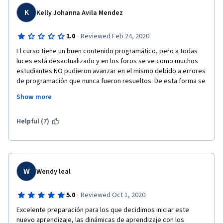
por ahí. Es una parada obligatoria si estás interesado en 
aprender R y si hablas español :D
K
Kelly Johanna Avila Mendez
·
1.0
Reviewed Feb 24, 2020
El curso tiene un buen contenido programático, pero a todas 
luces está desactualizado y en los foros se ve como muchos 
estudiantes NO pudieron avanzar en el mismo debido a errores 
de programación que nunca fueron resueltos. De esta forma se 
pierde el tiempo invertido y no se termina el proceso de 
Show more
aprendizaje. Si se ofrecen curso ya sean con 10 o 1000 
estudiantes debe haber un control de sus contenidos, mas aún 
cuando cobran certificación.
Helpful (7)
W
Wendy leal
·
5.0
Reviewed Oct 1, 2020
Excelente preparación para los que decidimos iniciar este 
nuevo aprendizaje, las dinámicas de aprendizaje con los 