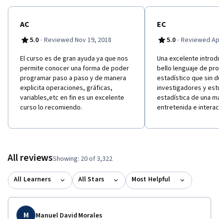
AC
EC
·
·
5.0
Reviewed Nov 19, 2018
5.0
Reviewed Apr
El curso es de gran ayuda ya que nos
Una excelente introd
permite conocer una forma de poder
bello lenguaje de pr
programar paso a paso y de manera
estadístico que sin 
explicita operaciones, gráficas,
investigadores y estu
variables,etc en fin es un excelente
estadística de una 
curso lo recomiendo.
entretenida e interac
All reviews
Showing: 20 of 3,322
All Learners
All Stars
Most Helpful
M
Manuel David Morales