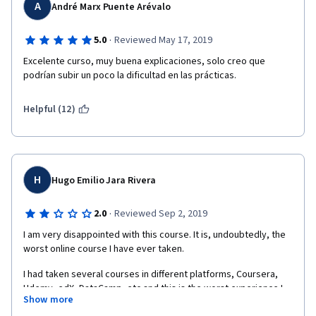
A
André Marx Puente Arévalo
·
5.0
Reviewed May 17, 2019
Excelente curso, muy buena explicaciones, solo creo que 
podrían subir un poco la dificultad en las prácticas.
Helpful (12)
H
Hugo Emilio Jara Rivera
·
2.0
Reviewed Sep 2, 2019
I am very disappointed with this course. It is, undoubtedly, the 
worst online course I have ever taken.  
I had taken several courses in different platforms, Coursera, 
Udemy, edX, DataCamp, etc and this is the worst experience I 
Show more
have ever had.  