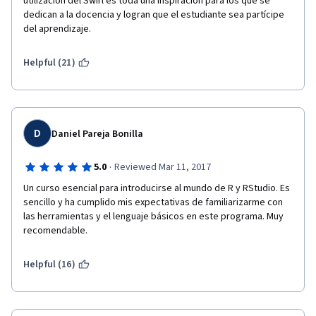
utilización del Swirl es toda una inspiración para los que se 
que uno construya códigos (o partes de códigos) propios. 
dedican a la docencia y logran que el estudiante sea partícipe 
Queda la sensación que todo tiene que aprenderse de 
del aprendizaje.
memoria (especialmente en la última semana), siendo que la 
práctica propia es lo que, definitivamente, a uno le permite 
retener conceptos de forma natural. 4) Yo rara vez utilizo los 
Helpful (21)
foros, pero quienes acostumbran a utilizarlo puede ser algo 
desalentador, ya que hay demasiadas preguntas sin responder 
(imagino necesitan más ayudantes para mantener la 
interacción). Pese a todo, considero es un curso razonable, 
que vale la pena tomar como introducción.
D
Daniel Pareja Bonilla
·
5.0
Reviewed Mar 11, 2017
Un curso esencial para introducirse al mundo de R y RStudio. Es 
sencillo y ha cumplido mis expectativas de familiarizarme con 
las herramientas y el lenguaje básicos en este programa. Muy 
recomendable.
Helpful (16)