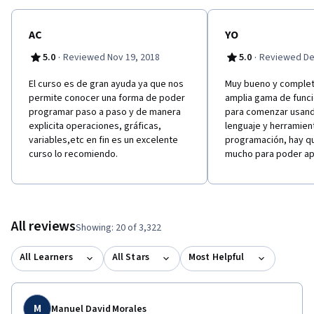
AC
YO
·
·
5.0
Reviewed Nov 19, 2018
5.0
Reviewed De
El curso es de gran ayuda ya que nos
Muy bueno y complet
permite conocer una forma de poder
amplia gama de funci
programar paso a paso y de manera
para comenzar usan
explicita operaciones, gráficas,
lenguaje y herramien
variables,etc en fin es un excelente
programación, hay q
curso lo recomiendo.
mucho para poder ap
All reviews
Showing: 20 of 3,322
All Learners
All Stars
Most Helpful
M
Manuel David Morales