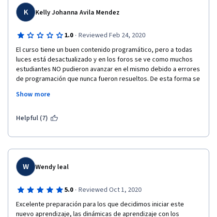
por ahí. Es una parada obligatoria si estás interesado en 
aprender R y si hablas español :D
K
Kelly Johanna Avila Mendez
·
1.0
Reviewed Feb 24, 2020
El curso tiene un buen contenido programático, pero a todas 
luces está desactualizado y en los foros se ve como muchos 
estudiantes NO pudieron avanzar en el mismo debido a errores 
de programación que nunca fueron resueltos. De esta forma se 
pierde el tiempo invertido y no se termina el proceso de 
Show more
aprendizaje. Si se ofrecen curso ya sean con 10 o 1000 
estudiantes debe haber un control de sus contenidos, mas aún 
cuando cobran certificación.
Helpful (7)
W
Wendy leal
·
5.0
Reviewed Oct 1, 2020
Excelente preparación para los que decidimos iniciar este 
nuevo aprendizaje, las dinámicas de aprendizaje con los 