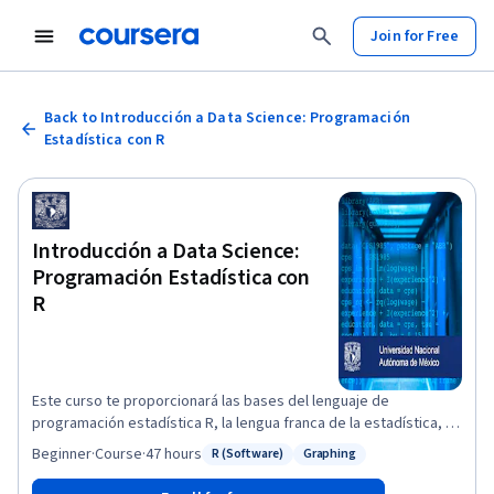
Join for Free
Back to Introducción a Data Science: Programación
Estadística con R
Introducción a Data Science:
Programación Estadística con
R
Este curso te proporcionará las bases del lenguaje de
programación estadística R, la lengua franca de la estadística, el
cual te permitirá escribir programas que lean, manipulen y
Beginner
·
Course
·
47 hours
R (Software)
Graphing
Status: R (Software)
Status: Graphing
analicen datos cuantitativos. Te explicaremos la instalación del
lenguaje; también verás una introducción a los sistemas base de