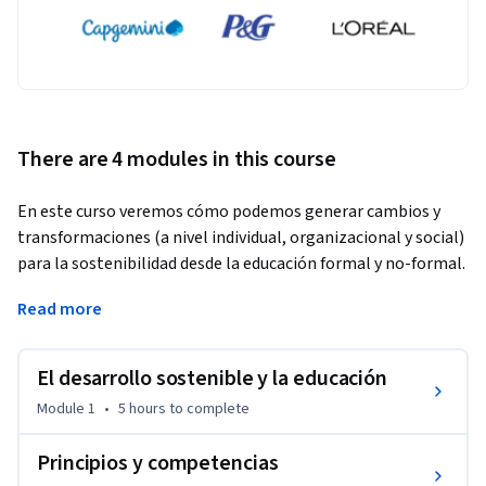
There are 4 modules in this course
En este curso veremos cómo podemos generar cambios y 
transformaciones (a nivel individual, organizacional y social) 
para la sostenibilidad desde la educación formal y no-formal.  
Partiremos del concepto de los Objetivos de Desarrollo 
Read more
Sostenible (ODS) como un marco potente para generar 
reflexiones críticas, que nos lleven a generar acciones 
colectivas desde la escuela en pro de la sostenibilidad. 
El desarrollo sostenible y la educación
El curso se compone de cuatro módulos. En el primer módulo 
Module 1
•
5 hours
to complete
veremos las raíces de la crisis ambiental, a partir de los 
factores históricos que la han generado, incluyendo la 
Principios y competencias
perspectiva científica, cultural, económica y  política,  