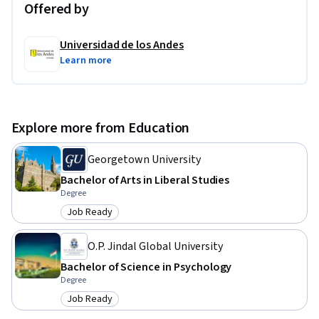
promover sostenibilidad a través de la educación formal y 
Offered by
no-formal.
Universidad de los Andes
Learn more
Explore more from Education
Georgetown University
Bachelor of Arts in Liberal Studies
Degree
Job Ready
Category: Job Ready
O.P. Jindal Global University
Bachelor of Science in Psychology
Degree
Job Ready
Category: Job Ready