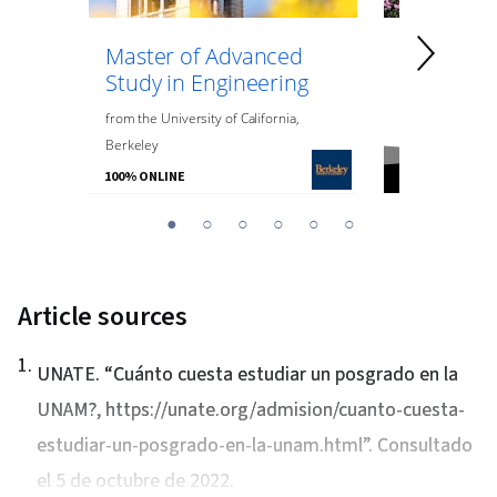
Master of Advanced
Master of
Study in Engineering
Data Anal
Engineeri
from
the
University of California,
Berkeley
from
Northeaste
100% ONLINE
100% ONLINE
You
1
2
3
4
5
6
are
Currently
on
Article sources
slide
1
1
.
UNATE. “
Cuánto cuesta estudiar un posgrado en la
UNAM?
, https://unate.org/admision/cuanto-cuesta-
estudiar-un-posgrado-en-la-unam.html”. Consultado
el 5 de octubre de 2022.