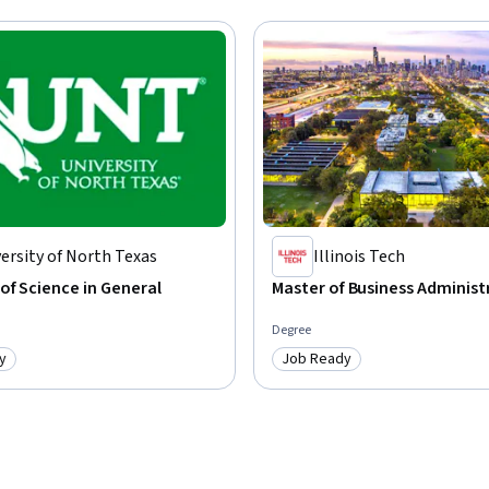
0 Women, consultez la FAQ.
ersity of North Texas
Illinois Tech
of Science in General
Master of Business Administ
Degree
y
Job Ready
: Job Ready
Category: Job Ready