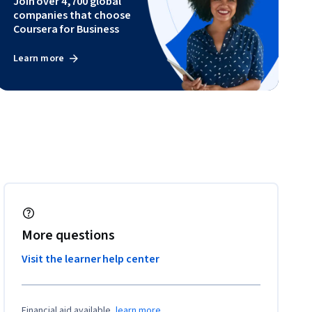
Join over 4,700 global
companies that choose
Coursera for Business
Learn more
More questions
Visit the learner help center
Financial aid available,
learn more