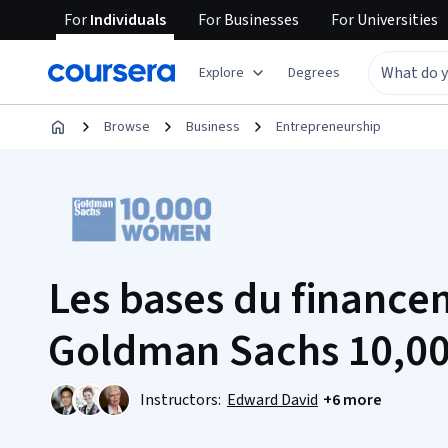
For
Individuals
For
Businesses
For
Universities
Explore
Degrees
Browse
Business
Entrepreneurship
Les bases du finance
Goldman Sachs 10,
Instructors:
Edward David
+6 more