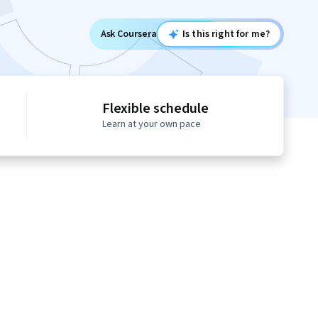
Ask Coursera
Is this right for me?
Flexible schedule
Learn at your own pace