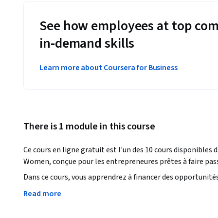
See how employees at top com
in-demand skills
Learn more about Coursera for Business
There is 1 module in this course
Ce cours en ligne gratuit est l'un des 10 cours disponibles
Women, conçue pour les entrepreneures prêtes à faire passer
Dans ce cours, vous apprendrez à financer des opportunités 
explorant différents types de financement. Vous apprendr
Read more
et les demandes de financement pour les aides ou les empru
opportunité d’affaires.  
