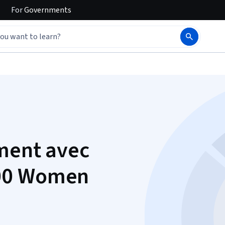
For
Governments
ment avec
000 Women