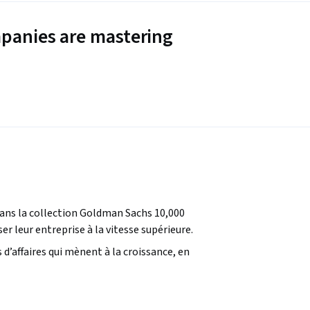
panies are mastering
 dans la collection Goldman Sachs 10,000 
 leur entreprise à la vitesse supérieure.  
d’affaires qui mènent à la croissance, en 
ez comment le financement des acquisitions 
nts peuvent soutenir et élargir votre 