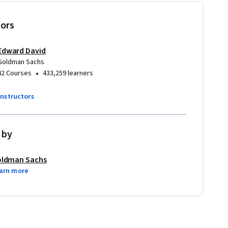
tors
Edward David
Goldman Sachs
•
42 Courses
433,259 learners
instructors
 by
ldman Sachs
arn more