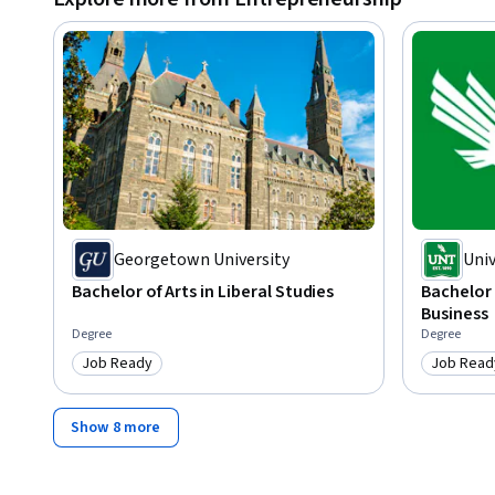
croissance de votre entreprise. 

Pour en savoir plus sur la collection Goldman Sachs 10,00
Georgetown University
Univ
Bachelor of Arts in Liberal Studies
Bachelor 
Business
Degree
Degree
Job Ready
Job Read
Category: Job Ready
Category
Show 8 more