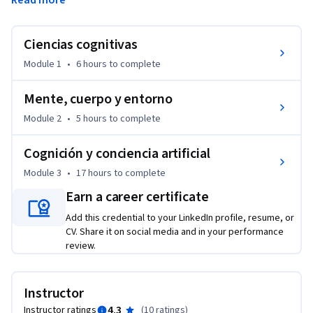
Read more
abarca a una diversidad de disciplinas, tales como la 
psicología, neurofisiología, lingüística, filosofía y también la 
Ciencias cognitivas
inteligencia artificial. Por una parte, las ciencias cognitivas 
pueden ayudarnos a construir sistemas que exhiban una 
Module 1
•
6 hours
to complete
inteligencia más sofisticada. Por otra, los avances y 
experimentos en inteligencia artificial pueden ser útiles al 
Mente, cuerpo y entorno
resto de las ciencias cognitivas. 

Module 2
•
5 hours
to complete
En este curso cubrirá brevemente la historia y conceptos 
Cognición y conciencia artificial
más relevantes de ciencias cognitivas, relacionándolos con 
Module 3
•
17 hours
to complete
temas revisados en el Programa Especializado. 

Earn a career certificate
El objetivo es que puedas desarrollar un discurso para 
Add this credential to your LinkedIn profile, resume, or
expresar tu opinión sobre la cognición en humanos, 
CV. Share it on social media and in your performance
animales, otros seres vivos y máquinas.
review.
Instructor
4.3
Instructor ratings
(
10 ratings
)