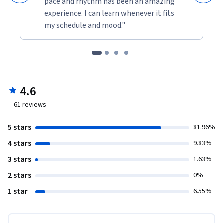
pace and rhythm has been an amazing
experience. I can learn whenever it fits
my schedule and mood."
4.6
61
reviews
5 stars
81.96%
4 stars
9.83%
3 stars
1.63%
2 stars
0%
1 star
6.55%