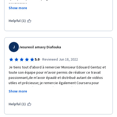
programme.
Show more
Les premières semaines sont accessibles à tous puis ça se 
corse en avançant dans le programme.
Helpful (1)
J'ai particulièrement apprécié le passage (trop court) sur la 
prématurité ainsi que sur le développement de la naissance à 
l'adolescence.
J
Jesurexil arnavy Diafouka
Un cours qui m'a été recommandé par un ami et que je 
recommanderais à mon tours.
·
5.0
Reviewed Jun 18, 2022
Merci à l'équipe et aux professeurs 
Je tiens tout d'abord à remercier Monsieur Edouard Gentaz et 
toute son équipe pour m'avoir permis de réaliser ce travail 
passionnant,de m'avoir épaulé et distribué autant de vidéos 
utiles et précieuse; je remercie également Coursera pour 
m'avoir procuré ce cadre d'étude si agréable,et de me soutenir 
Show more
dans mes choix et dans mon désir de continuer à étudier.Je 
recommande vivement cette formation à toutes personnes 
désirant maitriser le développement de l'enfant.
Helpful (1)