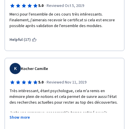
·
5.0
Reviewed Oct 5, 2019
Merci pour l'ensemble de ces cours très intéressants. 
Finalement, j'aimerais recevoir le certificat si cela est encore 
possible après validation de l'ensemble des modules.
Helpful (17)
K
Kocher Camille
·
5.0
Reviewed Nov 11, 2019
Très intéressant, étant psychologue, cela m'a remis en 
mémoire plein de notions et cela permet de suivre aussi l'état 
des recherches actuelles pour rester au top des découvertes. 
Juste une remarque: concernant le temps estimé pour la 
Show more
lecture des documents, il me semble sous évalué comparé au 
temps qu'il m'a fallu pour lire les articles d'une vingtaine de 