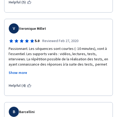
pages. 
Helpful (5)
Merci encore! 
V
Veronique Millet
·
5.0
Reviewed Feb 27, 2020
Passionnant. Les séquences sont courtes (- 10 minutes), vont à 
l'essentiel. Les supports variés : vidéos, lectures, tests, 
interviews. La répétition possible de la réalisation des tests, en 
ayant connaissance des réponses à la suite des tests,  permet 
une meilleure appropriation des connaissances et une 
Show more
motivation à continuer. On apprend par l'erreur....La motivation à 
transmettre vos connaissances est palpable. Merci pour le 
temps passé à concevoir ce MOOC et le savoir que vous 
Helpful (4)
mettez gratuitement entre nos mains. Les bébés vont en sont 
reconnaissants !!! et les parents aussi !!! Un des meilleurs MOOC 
que j'ai suivis jusqu'à présent.  
B
Barcellini