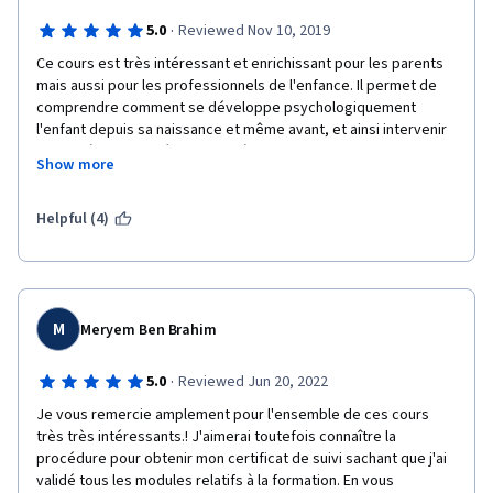
·
5.0
Reviewed Nov 10, 2019
Ce cours est très intéressant et enrichissant pour les parents 
mais aussi pour les professionnels de l'enfance. Il permet de 
comprendre comment se développe psychologiquement 
l'enfant depuis sa naissance et même avant, et ainsi intervenir 
de manière plus adéquate auprès de lui. Je remercie 
Show more
chaleureusement toute l'équipe pour cette formation, qui 
devrait, selon moi, faire partie du cursus des professionnels de 
l'enfance (notamment les enseignants).
Helpful (4)
M
Meryem Ben Brahim
·
5.0
Reviewed Jun 20, 2022
Je vous remercie amplement pour l'ensemble de ces cours 
très très intéressants.! J'aimerai toutefois connaître la 
procédure pour obtenir mon certificat de suivi sachant que j'ai 
validé tous les modules relatifs à la formation. En vous 