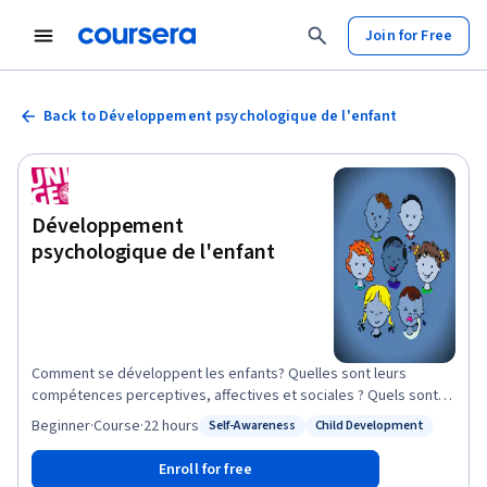
Join for Free
Back to Développement psychologique de l'enfant
Développement
psychologique de l'enfant
Comment se développent les enfants? Quelles sont leurs
compétences perceptives, affectives et sociales ? Quels sont
leurs besoins ? Telles sont les questions auxquelles répond ce
Beginner
·
Course
·
22 hours
Self-Awareness
Child Development
Status: Self-Awareness
Status: Child Development
MOOC. Nous vous apporterons des informations claires,
validées scientifiquement et accessibles, que vous soyez
Enroll for free
parents, grands-parents, étudiants, professionnels de la petite