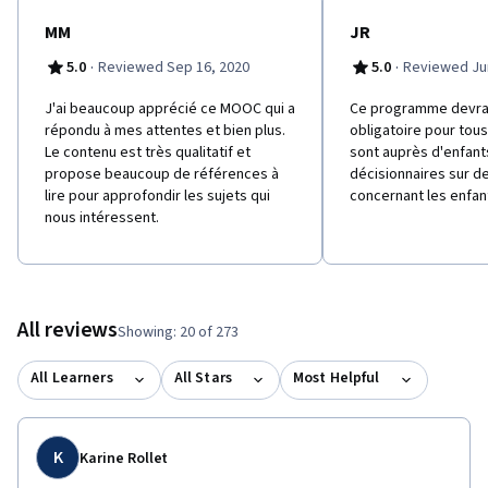
MM
JR
·
·
5.0
Reviewed Sep 16, 2020
5.0
Reviewed Jun
J'ai beaucoup apprécié ce MOOC qui a
Ce programme devrai
répondu à mes attentes et bien plus.
obligatoire pour tous
Le contenu est très qualitatif et
sont auprès d'enfant
propose beaucoup de références à
décisionnaires sur d
lire pour approfondir les sujets qui
concernant les enfan
nous intéressent.
All reviews
Showing: 20 of 273
All Learners
All Stars
Most Helpful
K
Karine Rollet