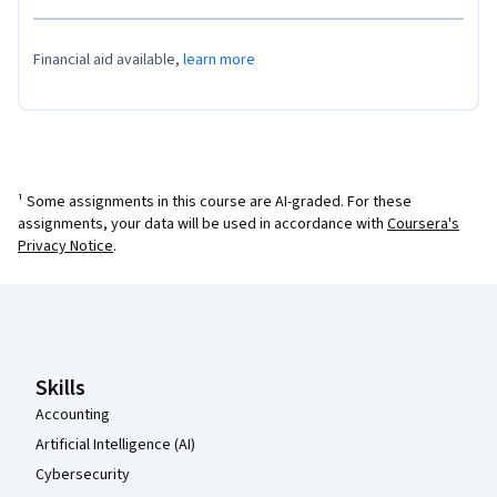
Financial aid available,
learn more
¹ Some assignments in this course are AI-graded. For these
assignments, your data will be used in accordance with
Coursera's
Privacy Notice
.
Coursera Footer
Skills
Accounting
Artificial Intelligence (AI)
Cybersecurity