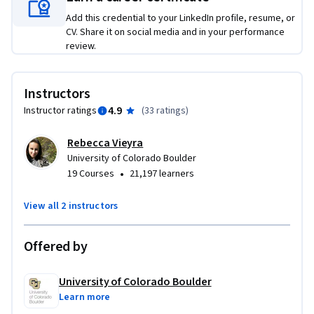
Este curso es el cuarto y último de los cuatro cursos que 
Add this credential to your LinkedIn profile, resume, or
integran la especialización “Aprendizaje Activo en STEM con 
CV. Share it on social media and in your performance
Simulaciones Interactivas PhET”.

review.
Este curso también está disponible en inglés como 
“Implementation of PhET Activities for STEM Education” y 
Instructors
en Portugués como "Implementação de Atividades PhET 
4.9
Instructor ratings
(
33 ratings
)
para Educação STEM".
Rebecca Vieyra
University of Colorado Boulder
•
19 Courses
21,197 learners
View all 2 instructors
Offered by
University of Colorado Boulder
Learn more