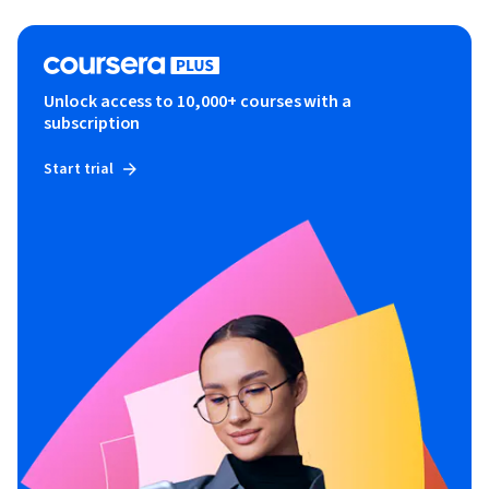
Unlock access to 10,000+ courses with a
subscription
Start trial