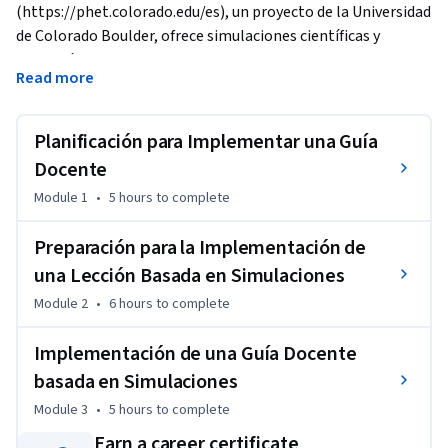
(https://phet.colorado.edu/es), un proyecto de la Universidad 
de Colorado Boulder, ofrece simulaciones científicas y 
matemáticas divertidas, gratuitas, interactivas y basadas en 
Read more
la investigación para su uso en la educación primaria, 
secundaria y superior. Probamos y evaluamos 
exhaustivamente cada simulación para garantizar la eficacia 
Planificación para Implementar una Guía
educativa. Todas las simulaciones son de código abierto y 
Docente
gratuitas para todos los estudiantes y profesores.
Module 1
•
5 hours
to complete
En este curso, aprenderá cómo diseñar de manera efectiva 
una secuencia de aprendizaje que utilice las simulaciones de 
Preparación para la Implementación de
PhET para matemáticas y ciencias y cómo llevarla al aula. 

una Lección Basada en Simulaciones
Module 2
•
6 hours
to complete
Para finalizar este curso, debe completar dos tareas con 
revisión entre pares: 1) diseñar Guía Docente basado en la 
Implementación de una Guía Docente
indagación que integre simulaciones PhET, y 2) implementar 
basada en Simulaciones
tu Guía en tu clase y reflexionar sobre los resultados con las 
Herramientas PhET de Reflexión. 

Module 3
•
5 hours
to complete
Earn a career certificate