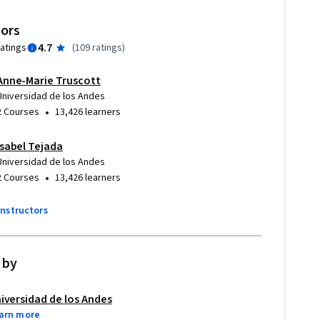
tors
4.7
ratings
(
109 ratings
)
Anne-Marie Truscott
Universidad de los Andes
•
2 Courses
13,426 learners
Isabel Tejada
Universidad de los Andes
•
2 Courses
13,426 learners
instructors
 by
iversidad de los Andes
arn more