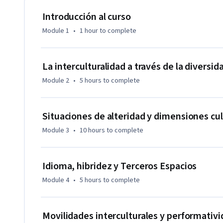
El/la estudiante de este MOOC desarrollará la capacidad de 
Introducción al curso
plurilingüismo, filiaciones, afiliaciones, visión cultural) sus
Module 1
•
1 hour
to complete
cultural y multicultural); asimismo, se espera que el/la est
sobre sus discursos en las situaciones complejas que enfren
de alteridad en los discursos, acciones y toma de decisione
La interculturalidad a través de la diversid
espacios terceros y asumir el papel de mediador en su inter
Module 2
•
5 hours
to complete
sociales.
Situaciones de alteridad y dimensiones cul
Module 3
•
10 hours
to complete
Idioma, hibridez y Terceros Espacios
Module 4
•
5 hours
to complete
Movilidades interculturales y performativ