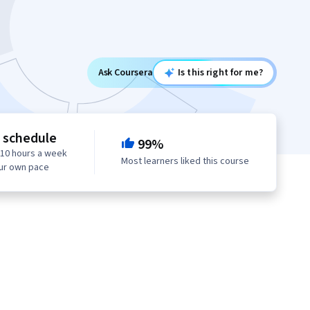
Ask Coursera
Is this right for me?
e schedule
99%
 10 hours a week
Most learners liked this course
our own pace