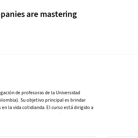
panies are mastering
gación de profesoras de la Universidad 
ombia).  Su objetivo principal es brindar 
 la vida cotidianda. El curso está dirigido a 
 de la enseñanza de idiomas (humanidades y 
 de arte y gestión) que tienen que enfrentar 
 demás donde las herramientas de reflexión son 