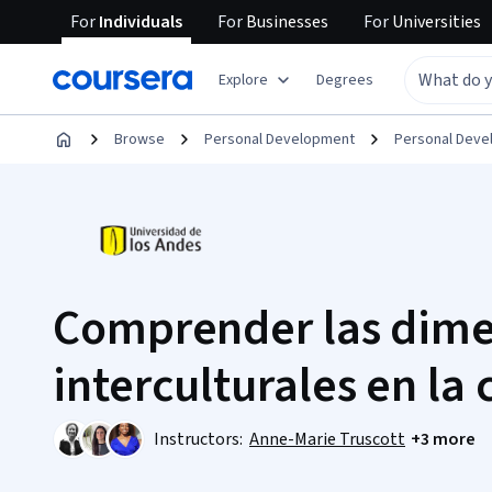
For
Individuals
For
Businesses
For
Universities
Explore
Degrees
Browse
Personal Development
Personal Dev
Comprender las dime
interculturales en la
Instructors:
Anne-Marie Truscott
+3 more