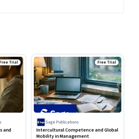
Free Trial
Free Trial
Status: Free Trial
Status: Free Trial
s
Sage Publications
es and
Intercultural Competence and Global
Mobility in Management