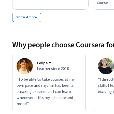
Course
Show 4 more
Why people choose Coursera for
Felipe M.
Learner since 2018
"To be able to take courses at my
"I direct
own pace and rhythm has been an
skills I 
amazing experience. I can learn
exciting 
whenever it fits my schedule and
mood."