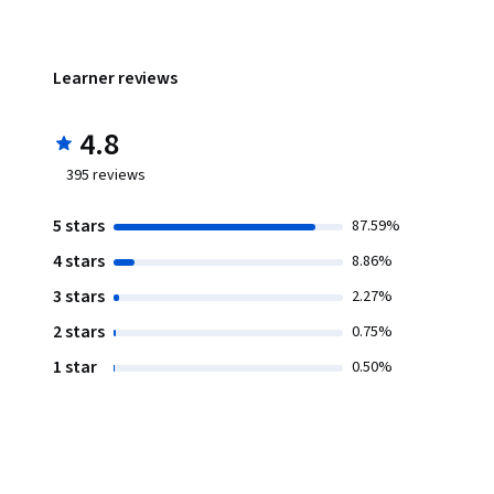
Learner reviews
4.8
395
reviews
5 stars
87.59%
4 stars
8.86%
3 stars
2.27%
2 stars
0.75%
1 star
0.50%