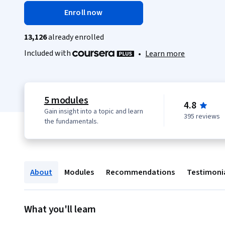
Enroll now
13,126
already enrolled
Included with
•
Learn more
5 modules
4.8
Gain insight into a topic and learn
395 reviews
the fundamentals.
About
Modules
Recommendations
Testimoni
What you'll learn