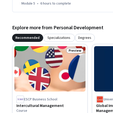
Module 5
•
6 hours
to complete
Explore more from Personal Development
Recommended
Specializations
Degrees
Preview
Status: Preview
ESCP Business School
Univer
Intercultural Management
Global Im
Managem
Course