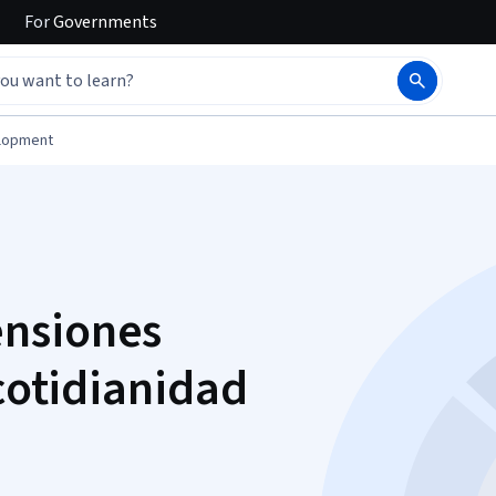
For
Governments
elopment
nsiones
 cotidianidad