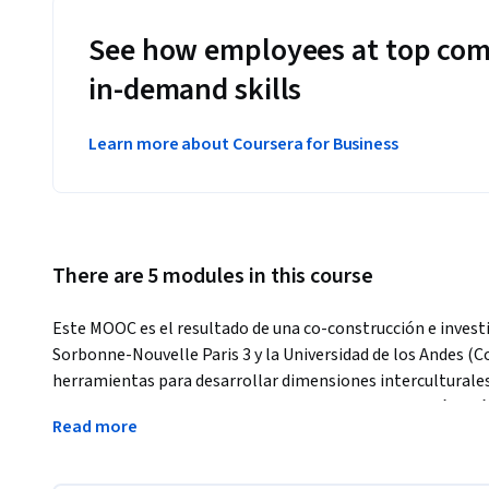
See how employees at top com
in-demand skills
Learn more about Coursera for Business
There are 5 modules in this course
Este MOOC es el resultado de una co-construcción e investi
Sorbonne-Nouvelle Paris 3 y la Universidad de los Andes (Col
herramientas para desarrollar dimensiones interculturales en
estudiantes y profesionales de diferentes campos más allá
Read more
ciencias sociales, educación, clínica intercultural, estudios
situaciones de la vida cotidiana y de las relaciones con los
necesarias para tener un enfoque intercultural. 