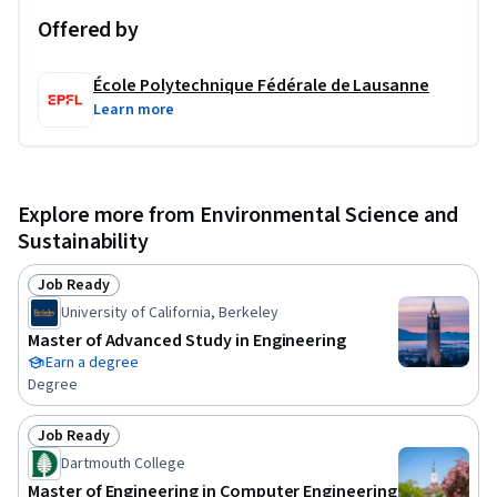
etc.)

Offered by
La page https://www.facebook.com/moocsig fournit un 
forum interactif pour les participants à ce cours.
École Polytechnique Fédérale de Lausanne
Learn more
Explore more from Environmental Science and
Sustainability
Job Ready
Status: Job Ready
University of California, Berkeley
Master of Advanced Study in Engineering
Earn a degree
Degree
Job Ready
Status: Job Ready
Dartmouth College
Master of Engineering in Computer Engineering