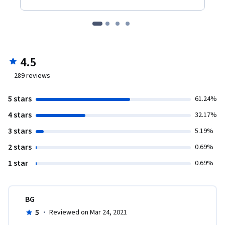
4.5
289
reviews
5 stars
61.24%
4 stars
32.17%
3 stars
5.19%
2 stars
0.69%
1 star
0.69%
BG
5
·
Reviewed on Mar 24, 2021