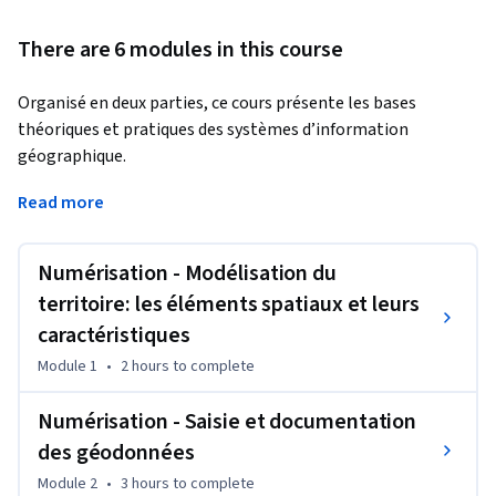
There are 6 modules in this course
Organisé en deux parties, ce cours présente les bases 
théoriques et pratiques des systèmes d’information 
géographique.
- Il propose une introduction aux systèmes d’information 
Read more
géographique qui ne requiert pas de connaissances 
préalables en informatique

Numérisation - Modélisation du
- Il donne la possibilité d’acquérir rapidement les notions de 
base qui vous permettent de créer des bases de données 
territoire: les éléments spatiaux et leurs
spatiales et de fabriquer des cartes géographiques

caractéristiques
- Il s’agit d’un cours pratique qui repose sur l’utilisation de 
Module 1
•
2 hours
to complete
logiciels libres, notamment QGIS

En somme, si vos études ou votre profession comprennent 
Numérisation - Saisie et documentation
des activités liées à la gestion de territoires, à l’analyse 
des géodonnées
d’objets distribués dans l’espace géographique 
(aménagement du territoire, biologie, santé publique, 
Module 2
•
3 hours
to complete