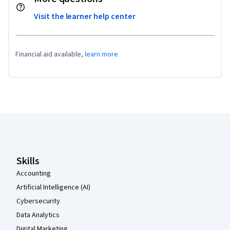
Visit the learner help center
Financial aid available,
learn more
Coursera Footer
Skills
Accounting
Artificial Intelligence (AI)
Cybersecurity
Data Analytics
Digital Marketing