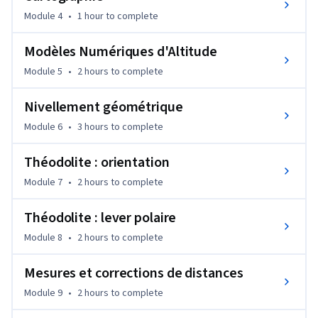
Module 4
•
1 hour
to complete
Cet enseignement est proposé aux futurs ingénieurs et 
architectes qui ont recours aux géodonnées pour la 
Modèles Numériques d'Altitude
réalisation de projets d’aménagement, de construction, de 
Module 5
•
2 hours
to complete
gestion de l’environnement, de transport et de 
développement territorial. Dans ces domaines, l’accès aux 
Nivellement géométrique
données à référence spatiale ainsi qu’une connaissance des 
Module 6
•
3 hours
to complete
sources d’information et de leur qualité sont donc 
primordiales pour la conduite de projets.
Théodolite : orientation
Module 7
•
2 hours
to complete
Théodolite : lever polaire
Module 8
•
2 hours
to complete
Mesures et corrections de distances
Module 9
•
2 hours
to complete