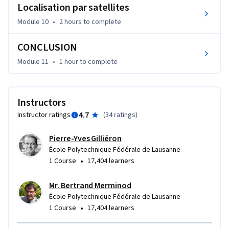
Localisation par satellites
Module 10
•
2 hours
to complete
CONCLUSION
Module 11
•
1 hour
to complete
Instructors
4.7
Instructor ratings
(
34 ratings
)
Pierre-Yves Gilliéron
École Polytechnique Fédérale de Lausanne
•
1 Course
17,404 learners
Mr. Bertrand Merminod
École Polytechnique Fédérale de Lausanne
•
1 Course
17,404 learners