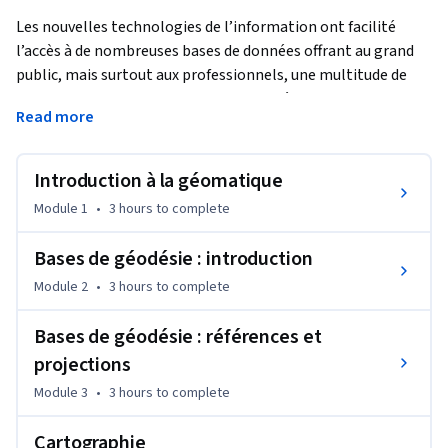
Les nouvelles technologies de l’information ont facilité 
l’accès à de nombreuses bases de données offrant au grand 
public, mais surtout aux professionnels, une multitude de 
services. Le domaine de l’information géographique a 
Read more
également suivi ce mouvement en modernisant l’ensemble 
des supports, des plans, des cartes topographiques et de 
tous les types de données à référence spatiale. Face au 
Introduction à la géomatique
déploiement massif des cartes numériques et des nombreux 
Module 1
•
3 hours
to complete
services basés sur la localisation, il s’agit de rester critique et 
surtout de développer les capacités nécessaires afin de 
Bases de géodésie : introduction
choisir les outils et jeux de géodonnées adaptés aux besoins 
Module 2
•
3 hours
to complete
professionnels. 
C’est dans cette optique que ce cours propose de développer 
Bases de géodésie : références et
les éléments fondamentaux de la géomatique en décrivant 
projections
les domaines clés que sont: les références géodésiques, les 
Module 3
•
3 hours
to complete
techniques d’acquisition des géodonnées, la topométrie, la 
localisation par satellites et la modélisation et 
Cartographie
représentation du terrain.
