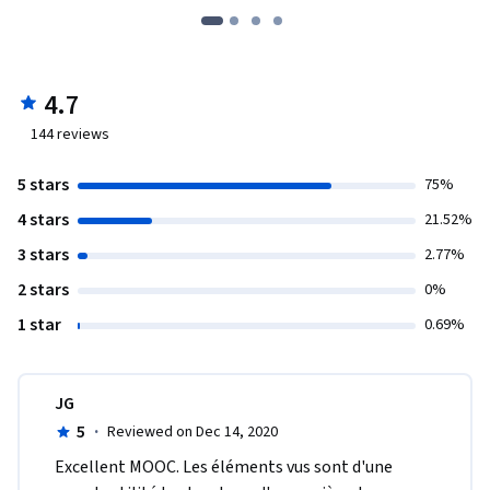
4.7
144
reviews
5 stars
75%
4 stars
21.52%
3 stars
2.77%
2 stars
0%
1 star
0.69%
JG
5
·
Reviewed on Dec 14, 2020
Excellent MOOC. Les éléments vus sont d'une 