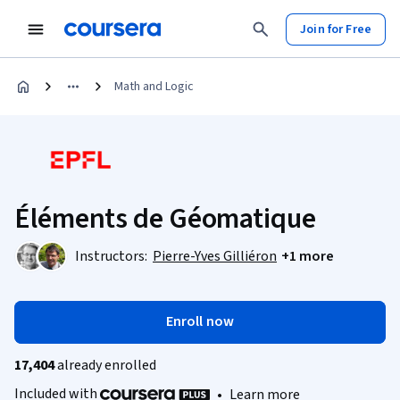
Join for Free
Math and Logic
Éléments de Géomatique
Instructors:
Pierre-Yves Gilliéron
+1 more
Enroll now
17,404
already enrolled
Included with
•
Learn more