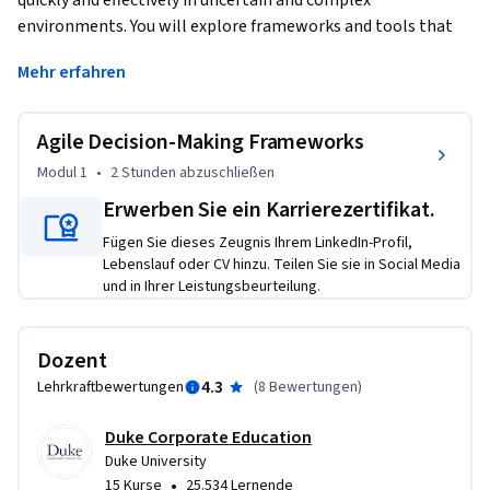
quickly and effectively in uncertain and complex 
environments. You will explore frameworks and tools that 
enable faster decision-making while maintaining accuracy 
Mehr erfahren
and confidence. This module will also cover the balance 
between speed and thoroughness, helping you make high-
quality decisions without sacrificing agility.
Agile Decision-Making Frameworks
This course is suited for professionals and leaders who need 
Modul 1
•
2 Stunden
abzuschließen
to enhance their decision-making skills to adapt to fast-
Erwerben Sie ein Karrierezertifikat.
moving environments. No prior knowledge of decision 
Fügen Sie dieses Zeugnis Ihrem LinkedIn-Profil,
frameworks is necessary.
Lebenslauf oder CV hinzu. Teilen Sie sie in Social Media
und in Ihrer Leistungsbeurteilung.
Dozent
4.3
Lehrkraftbewertungen
(
8 Bewertungen
)
Duke Corporate Education
Duke University
•
15 Kurse
25.534 Lernende