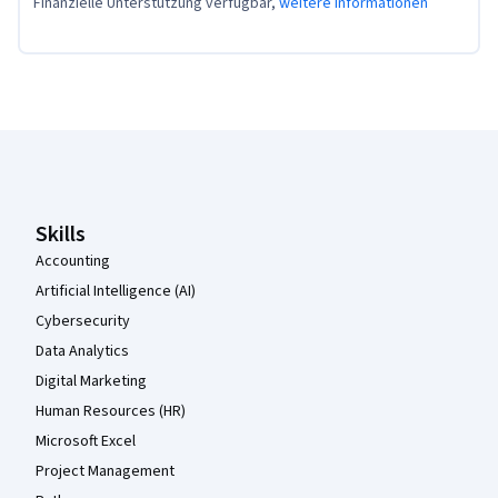
Finanzielle Unterstützung verfügbar,
weitere Informationen
Coursera-Fußzeile
Skills
Accounting
Artificial Intelligence (AI)
Cybersecurity
Data Analytics
Digital Marketing
Human Resources (HR)
Microsoft Excel
Project Management