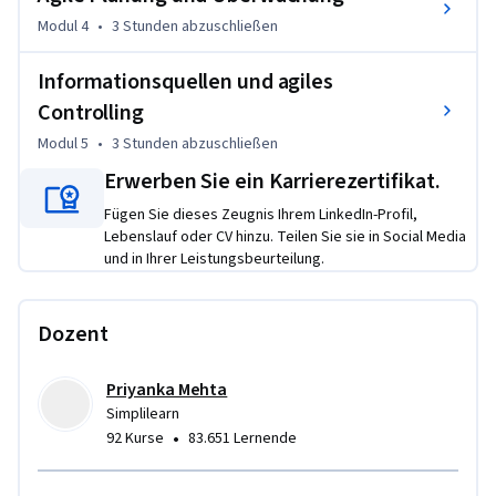
Am Ende dieses Kurses werden Sie in der Lage sein:

Modul 4
•
3 Stunden
abzuschließen
- Agile Schätzung zu verstehen: Lernen Sie Kernbegriffe und 
Informationsquellen und agiles
Konzepte anhand praktischer Übungen kennen

Controlling
- User Stories und Epics anzuwenden: Verfassen Sie User 
Modul 5
•
3 Stunden
abzuschließen
Stories, verwalten Sie Epics und priorisieren Sie Backlogs

Erwerben Sie ein Karrierezertifikat.
- Schätzmethoden anzuwenden: Wenden Sie „Planning 
Poker“ und „Affinity Estimation“ in der Praxis an

Fügen Sie dieses Zeugnis Ihrem LinkedIn-Profil,
- Projekte zu planen und zu überwachen: Erstellen Sie 
Lebenslauf oder CV hinzu. Teilen Sie sie in Social Media
und in Ihrer Leistungsbeurteilung.
Release-Pläne, verwalten Sie Sprints und verfolgen Sie den 
Fortschritt

Dozent
Ideal für Projektmanager, Scrum Master, Product Owner und 
Fachleute, die Fachwissen im Bereich der agilen Schätzung 
Priyanka Mehta
und Planung erwerben möchten.
Simplilearn
•
92 Kurse
83.651 Lernende