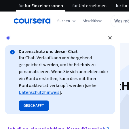
für
für Einzelpersonen
für
Unternehmen
für
für
Suchen
Abschlüsse
Blättern
Informatik
Software-Entwicklung
Datenschutz und dieser Chat
Ihr Chat-Verlauf kann vorübergehend
gespeichert werden, um Ihr Erlebnis zu
personalisieren. Wenn Sie sich anmelden oder
ein Konto erstellen, kann dies mit Ihrer
R-Codierung mit Git
Kontoaktivität verknüpft werden [siehe
Datenschutzhinweis
].
Copilot verbessern
GESCHAFFT
Dozent:
Microsoft