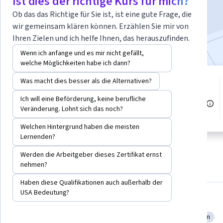
Ist dies der richtige Kurs für mich?
Jetzt anmelden
Ob das das Richtige für Sie ist, ist eine gute Frage, die
wir gemeinsam klären können. Erzählen Sie mir von
Bei
enthalten
•
Mehr erfahren
Ihren Zielen und ich helfe Ihnen, das herauszufinden.
Wenn ich anfange und es mir nicht gefällt,
welche Möglichkeiten habe ich dann?
Was macht dies besser als die Alternativen?
1 Modul
Stufe Anfänger
Verschaffen Sie sich einen
Ich will eine Beförderung, keine berufliche
Einblick in ein Thema und lernen
Empfohlene Erfahrung
Veränderung. Lohnt sich das noch?
Sie die Grundlagen.
Welchen Hintergrund haben die meisten
Lernenden?
Werden die Arbeitgeber dieses Zertifikat ernst
Info
Module
Empfehlungen
Referenzen
nehmen?
Haben diese Qualifikationen auch außerhalb der
USA Bedeutung?
Kompetenzen, die Sie erwerben
Versionskontrolle
Fehlersuche
Software-Dokumentation
Kategorie: Versionskontrolle
Kategorie: Fehlersuche
Kategorie: Software-Dok