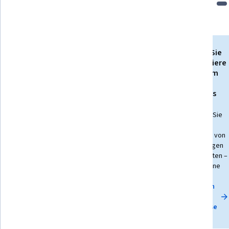
Bringen Sie
Ihre Karriere
Schalten Sie den
mit einem
Zugang zu mehr als
Online-
10.000 Kursen mit
Abschluss
einem Abonnement
voran.
frei
Erwerben Sie
einen
Testversion starten
Abschluss von
erstklassigen
Universitäten –
100 % online
Erkunden
Sie die
Abschlüsse