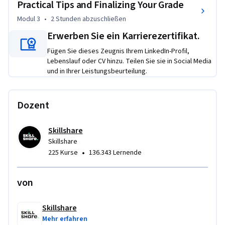
Practical Tips and Finalizing Your Grade
grade. In this course, Fred even includes all the media used so 
Modul 3
•
2 Stunden
abzuschließen
that you can easily follow along. 

Erwerben Sie ein Karrierezertifikat.
In this course we'll go over:

Fügen Sie dieses Zeugnis Ihrem LinkedIn-Profil,
* Lift, Gamma, Gain

Lebenslauf oder CV hinzu. Teilen Sie sie in Social Media
* Highlights

und in Ihrer Leistungsbeurteilung.
* Shadows

* Contrast

Dozent
* Saturation

* Color Temperature

* Tint

Skillshare
Skillshare
* Secondaries and More! 

•
225 Kurse
136.343 Lernende
Watch the first few lessons and I'm sure you'll learn 
something you'll use on all your projects!

von
About your teacher:

Skillshare
Fred Trevino is a colorist at Beambox Studio and a Skillshare 
Mehr erfahren