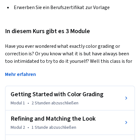
Erwerben Sie ein Berufszertifikat zur Vorlage
In diesem Kurs gibt es 3 Module
Have you ever wondered what exactly color grading or 
correction is? Or you know what it is but have always been 
too intimidated to try to do it yourself? Well this class is for 
you!
Mehr erfahren
In this course, taught by Fred Trevino, he breaks down color 
correction and grading to its most basic steps. The skills 
Getting Started with Color Grading
learned in this course transfer over to many programs (not 
just Da Vinci Resolve) so whether you work in Premiere, FCPX 
Modul 1
•
2 Stunden
abzuschließen
or any other program, you will walk away knowing how to 
make your images look better. 

Refining and Matching the Look
Modul 2
•
1 Stunde
abzuschließen
This class is for any beginner who wants a crash course (just 
the basics) and wants to get up and running in their first 