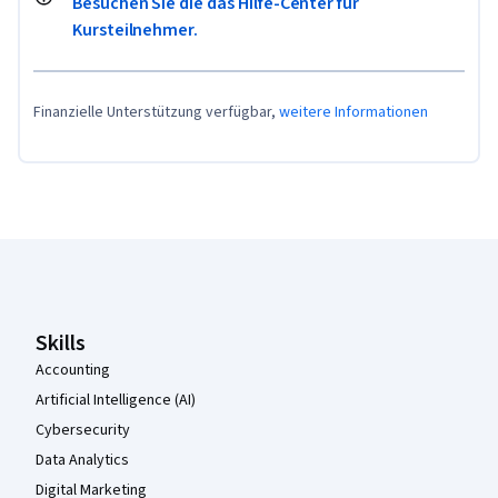
Besuchen Sie die das Hilfe-Center für
Kursteilnehmer.
Finanzielle Unterstützung verfügbar,
weitere Informationen
Coursera-Fußzeile
Skills
Accounting
Artificial Intelligence (AI)
Cybersecurity
Data Analytics
Digital Marketing