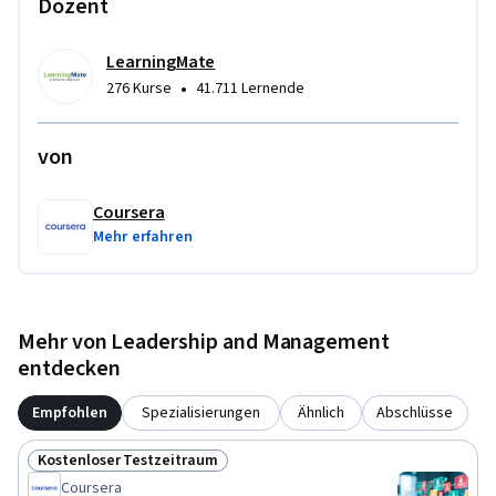
Dozent
LearningMate
•
276 Kurse
41.711 Lernende
von
Coursera
Mehr erfahren
Mehr von Leadership and Management
entdecken
Empfohlen
Spezialisierungen
Ähnlich
Abschlüsse
Kostenloser Testzeitraum
Status: Kostenloser Testzeitraum
Coursera