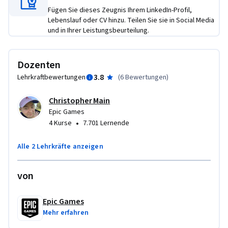
dieses Kurses werden Sie Ihr Projekt so verpacken, dass es in 
Fügen Sie dieses Zeugnis Ihrem LinkedIn-Profil,
einem visuell vorzeigbaren Format für Ihr Portfolio vorliegt.
Lebenslauf oder CV hinzu. Teilen Sie sie in Social Media
und in Ihrer Leistungsbeurteilung.
Dozenten
3.8
Lehrkraftbewertungen
(
6 Bewertungen
)
Christopher Main
Epic Games
•
4 Kurse
7.701 Lernende
Alle 2 Lehrkräfte anzeigen
von
Epic Games
Mehr erfahren