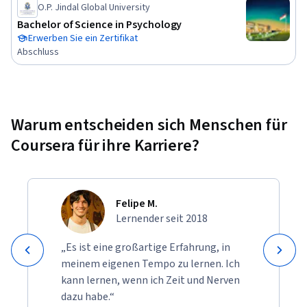
back by teaching others. His courses are designed to make 
O.P. Jindal Global University
videography approachable and practical, helping learners 
Bachelor of Science in Psychology
gain the skills and confidence to create professional-quality 
Erwerben Sie ein Zertifikat
content.
Abschluss
Warum entscheiden sich Menschen für
Coursera für ihre Karriere?
Felipe M.
Lernender seit 2018
„Es ist eine großartige Erfahrung, in
meinem eigenen Tempo zu lernen. Ich
kann lernen, wenn ich Zeit und Nerven
dazu habe.“