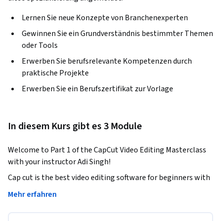
Lernen Sie neue Konzepte von Branchenexperten
Gewinnen Sie ein Grundverständnis bestimmter Themen
oder Tools
Erwerben Sie berufsrelevante Kompetenzen durch
praktische Projekte
Erwerben Sie ein Berufszertifikat zur Vorlage
In diesem Kurs gibt es 3 Module
Welcome to Part 1 of the CapCut Video Editing Masterclass 
with your instructor Adi Singh!
Cap cut is the best video editing software for beginners with 
hundreds of drag and drop effects that would make your 
Mehr erfahren
videos look like it has been professionally edited. It is so 
powerful and easy to edit in CapCut that even professionals 