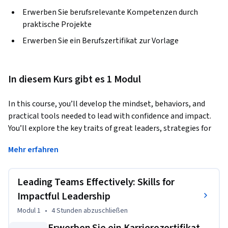
Erwerben Sie berufsrelevante Kompetenzen durch
praktische Projekte
Erwerben Sie ein Berufszertifikat zur Vorlage
In diesem Kurs gibt es 1 Modul
In this course, you’ll develop the mindset, behaviors, and 
practical tools needed to lead with confidence and impact. 
You’ll explore the key traits of great leaders, strategies for 
building high-performing teams, and how to avoid toxic 
Mehr erfahren
leadership pitfalls. Through real-world examples and hands-
on exercises, you’ll craft a personalized development plan 
with actionable strategies to inspire and drive lasting 
Leading Teams Effectively: Skills for
success.
Impactful Leadership
This course is designed for individuals at all stages of their 
Modul 1
•
4 Stunden
abzuschließen
leadership journey—whether you are a current manager, 