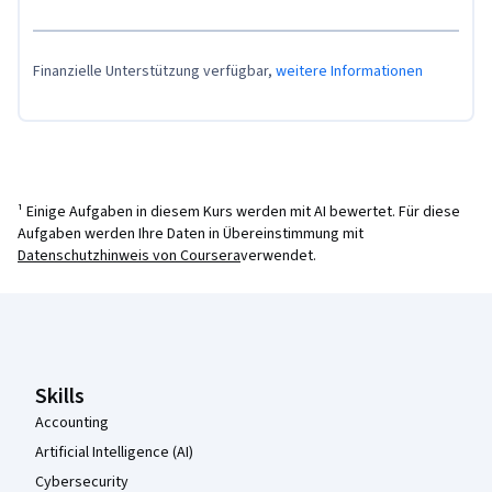
Finanzielle Unterstützung verfügbar,
weitere Informationen
¹ Einige Aufgaben in diesem Kurs werden mit AI bewertet. Für diese
Aufgaben werden Ihre Daten in Übereinstimmung mit
Datenschutzhinweis von Coursera
verwendet.
Coursera-Fußzeile
Skills
Accounting
Artificial Intelligence (AI)
Cybersecurity