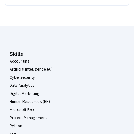
Coursera-Fußzeile
Skills
Accounting
Artificial Intelligence (AI)
Cybersecurity
Data Analytics
Digital Marketing
Human Resources (HR)
Microsoft Excel
Project Management
Python
SQL