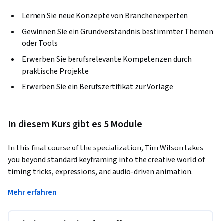
Lernen Sie neue Konzepte von Branchenexperten
Gewinnen Sie ein Grundverständnis bestimmter Themen
oder Tools
Erwerben Sie berufsrelevante Kompetenzen durch
praktische Projekte
Erwerben Sie ein Berufszertifikat zur Vorlage
In diesem Kurs gibt es 5 Module
In this final course of the specialization, Tim Wilson takes 
you beyond standard keyframing into the creative world of 
timing tricks, expressions, and audio-driven animation.
By the end of this course, you’ll be able to:

Mehr erfahren
* Use the Graph Editor to fine-tune motion for professional 
pacing
