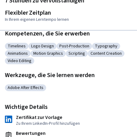
7 Stunden zu vervollständigen
Flexibler Zeitplan
In Ihrem eigenen Lerntempo lernen
Kompetenzen, die Sie erwerben
Timelines
Logo Design
Post-Production
Typography
Kategorie: Timelines
Kategorie: Logo Design
Kategorie: Post-Production
Kategorie: Typogra
Animations
Motion Graphics
Scripting
Content Creation
Kategorie: Animations
Kategorie: Motion Graphics
Kategorie: Scripting
Kategorie: Content Cr
Video Editing
Kategorie: Video Editing
Werkzeuge, die Sie lernen werden
Adobe After Effects
Kategorie: Adobe After Effects
Wichtige Details
Zertifikat zur Vorlage
Zu Ihrem LinkedIn-Profil hinzufügen
Bewertungen