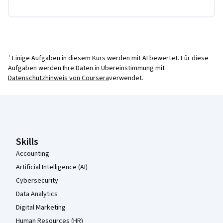
¹ Einige Aufgaben in diesem Kurs werden mit AI bewertet. Für diese
Aufgaben werden Ihre Daten in Übereinstimmung mit
Datenschutzhinweis von Coursera
verwendet.
Coursera-Fußzeile
Skills
Accounting
Artificial Intelligence (AI)
Cybersecurity
Data Analytics
Digital Marketing
Human Resources (HR)