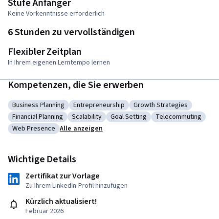
Stufe Anfänger
Keine Vorkenntnisse erforderlich
6 Stunden zu vervollständigen
Flexibler Zeitplan
In Ihrem eigenen Lerntempo lernen
Kompetenzen, die Sie erwerben
Business Planning
Entrepreneurship
Growth Strategies
Kategorie: Business Planning
Kategorie: Entrepreneurship
Kategorie: Growth Strate
Financial Planning
Scalability
Goal Setting
Telecommuting
Kategorie: Financial Planning
Kategorie: Scalability
Kategorie: Goal Setting
Kategorie: Telec
Web Presence
Alle anzeigen
Kategorie: Web Presence
Wichtige Details
Zertifikat zur Vorlage
Zu Ihrem LinkedIn-Profil hinzufügen
Kürzlich aktualisiert!
Februar 2026