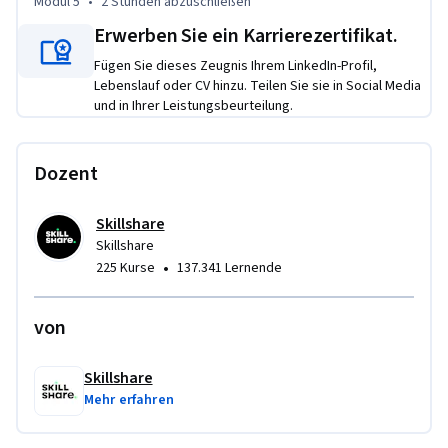
Modul 5
•
2 Stunden
abzuschließen
* Identify legitimate online jobs and platforms

Erwerben Sie ein Karrierezertifikat.
* Set achievable income goals

* Build a simple online presence

Fügen Sie dieses Zeugnis Ihrem LinkedIn-Profil,
Lebenslauf oder CV hinzu. Teilen Sie sie in Social Media
* Understand how to scale from small gigs to long-term 
und in Ihrer Leistungsbeurteilung.
income

No prior experience required—just curiosity and 
Dozent
commitment.
Skillshare
Skillshare
•
225 Kurse
137.341 Lernende
von
Skillshare
Mehr erfahren