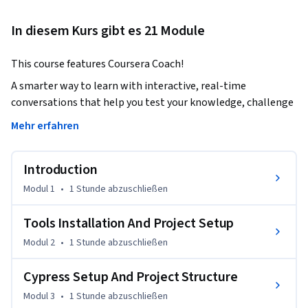
In diesem Kurs gibt es 21 Module
This course features Coursera Coach!
A smarter way to learn with interactive, real-time 
conversations that help you test your knowledge, challenge 
assumptions, and deepen your understanding as you 
Mehr erfahren
progress through the course.

Introduction
In this comprehensive course, you'll start with the 
fundamentals of Cypress, learning how to set up the testing 
Modul 1
•
1 Stunde
abzuschließen
environment, install tools, and get acquainted with the 
Cypress Test Runner. You'll explore Cypress architecture, its 
Tools Installation And Project Setup
unique advantages over Selenium, and get hands-on 
Modul 2
•
1 Stunde
abzuschließen
experience with writing test cases using Cypress syntax. As 
you progress, you'll dive deeper into advanced concepts such 
Cypress Setup And Project Structure
as asynchronous operations, API testing, and building 
Modul 3
•
1 Stunde
abzuschließen
robust test automation frameworks.
