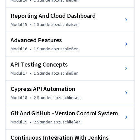
Modul 14
•
1 Stunde
abzuschließen
Reporting And Cloud Dashboard
Modul 15
•
1 Stunde
abzuschließen
Advanced Features
Modul 16
•
1 Stunde
abzuschließen
API Testing Concepts
Modul 17
•
1 Stunde
abzuschließen
Cypress API Automation
Modul 18
•
2 Stunden
abzuschließen
Git And GitHub - Version Control System
Modul 19
•
2 Stunden
abzuschließen
Continuous Integration With Jenkins