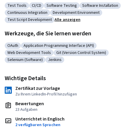
Test Tools
CI/CD
Software Testing
Software Installation
Kategorie: Test Tools
Kategorie: CI/CD
Kategorie: Software Testing
Kategorie: Software Inst
Continuous Integration
Development Environment
Kategorie: Continuous Integration
Kategorie: Development Environment
Test Script Development
Alle anzeigen
Kategorie: Test Script Development
Werkzeuge, die Sie lernen werden
OAuth
Application Programming Interface (API)
Kategorie: OAuth
Kategorie: Application Programming Interface (API)
Web Development Tools
Git (Version Control System)
Kategorie: Web Development Tools
Kategorie: Git (Version Control Syst
Selenium (Software)
Jenkins
Kategorie: Selenium (Software)
Kategorie: Jenkins
Wichtige Details
Zertifikat zur Vorlage
Zu Ihrem LinkedIn-Profil hinzufügen
Bewertungen
23 Aufgaben
Unterrichtet in Englisch
2 verfügbaren Sprachen