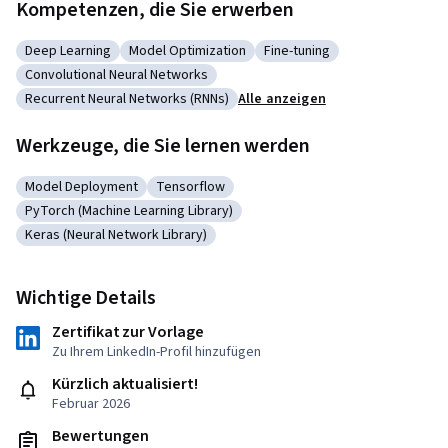
Kompetenzen, die Sie erwerben
Deep Learning
Model Optimization
Fine-tuning
Kategorie: Deep Learning
Kategorie: Model Optimization
Kategorie: Fine-tuning
Convolutional Neural Networks
Kategorie: Convolutional Neural Networks
Recurrent Neural Networks (RNNs)
Alle anzeigen
Kategorie: Recurrent Neural Networks (RNNs)
Werkzeuge, die Sie lernen werden
Model Deployment
Tensorflow
Kategorie: Model Deployment
Kategorie: Tensorflow
PyTorch (Machine Learning Library)
Kategorie: PyTorch (Machine Learning Library)
Keras (Neural Network Library)
Kategorie: Keras (Neural Network Library)
Wichtige Details
Zertifikat zur Vorlage
Zu Ihrem LinkedIn-Profil hinzufügen
Kürzlich aktualisiert!
Februar 2026
Bewertungen