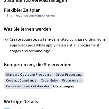
2 Stunden zu vervollständigen
Flexibler Zeitplan
In Ihrem eigenen Lerntempo lernen
Was Sie lernen werden
Create accurate, system-generated purchase orders from 
approved specs while applying essential procurement 
stages and terminology.
Kompetenzen, die Sie erwerben
Standard Operating Procedure
Order Processing
Kategorie: Standard Operating Procedure
Kategorie: Order Processing
Contract Compliance
Order Entry
Procurement
Kategorie: Contract Compliance
Kategorie: Order Entry
Kategorie: Procurement
Cross-Functional Collaboration
Alle anzeigen
Kategorie: Cross-Functional Collaboration
Wichtige Details