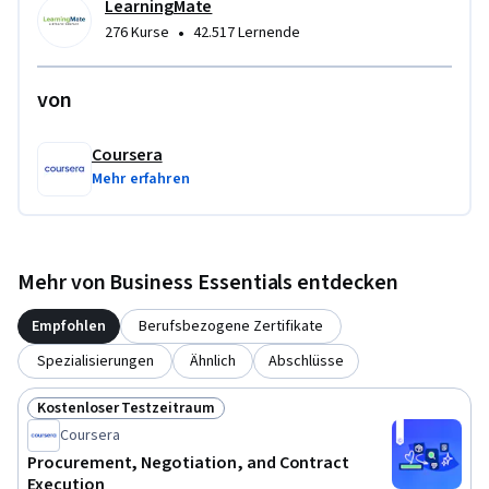
LearningMate
•
276 Kurse
42.517 Lernende
von
Coursera
Mehr erfahren
Mehr von Business Essentials entdecken
Empfohlen
Berufsbezogene Zertifikate
Spezialisierungen
Ähnlich
Abschlüsse
Kostenloser Testzeitraum
Status: Kostenloser Testzeitraum
Coursera
Procurement, Negotiation, and Contract
Execution