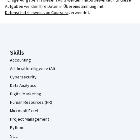
¹ Einige Aufgaben in diesem Kurs werden mit AI bewertet. Für diese
Aufgaben werden Ihre Daten in Übereinstimmung mit
Datenschutzhinweis von Coursera
verwendet.
Coursera-Fußzeile
Skills
Accounting
Artificial Intelligence (AI)
Cybersecurity
Data Analytics
Digital Marketing
Human Resources (HR)
Microsoft Excel
Project Management
Python
SQL