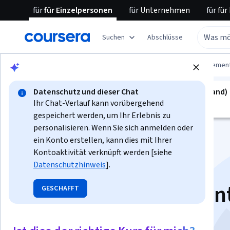
für
für Einzelpersonen
für
Unternehmen
für
für
Suchen
Abschlüsse
Blättern
Business
Leadership and Managemen
Datenschutz und dieser Chat
kurs ist nicht verfügbar in Deutsch (Deutschland)
Ihr Chat-Verlauf kann vorübergehend
Wir übersetzen es in weitere Sprachen.
gespeichert werden, um Ihr Erlebnis zu
personalisieren. Wenn Sie sich anmelden oder
ein Konto erstellen, kann dies mit Ihrer
Kontoaktivität verknüpft werden [siehe
Datenschutzhinweis
].
Product Managemen
GESCHAFFT
with AI