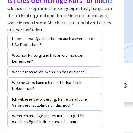
Ist dies der richtige Kurs für mich?
Ob dieses Programm für Sie geeignet ist, hängt von
Dozent:
AI CERTs Team
Ihrem Hintergrund und Ihren Zielen ab und davon,
was Sie nach Ihrem Abschluss tun möchten. Lass es
uns herausfinden.
Jetzt anmelden
Haben diese Qualifikationen auch außerhalb der
USA Bedeutung?
Bei
enthalten
•
Mehr erfahren
Welchen Hintergrund haben die meisten
Lernenden?
Was verpasse ich, wenn ich das auslasse?
8 Module
Stufe Anfänger
Verschaffen Sie sich einen
Welche Jobs kann ich damit tatsächlich
Einblick in ein Thema und lernen
Empfohlene Erfahrung
bekommen?
Sie die Grundlagen.
Ich will eine Beförderung, keine berufliche
Veränderung. Lohnt sich das noch?
Wenn ich anfange und es mir nicht gefällt,
Info
Module
Empfehlungen
Referenzen
welche Möglichkeiten habe ich dann?