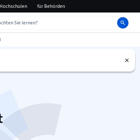
 Hochschulen
für
Behörden
t
t