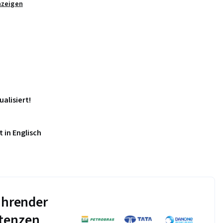
nzeigen
 Conduct
ualisiert!
 in Englisch
führender
tenzen