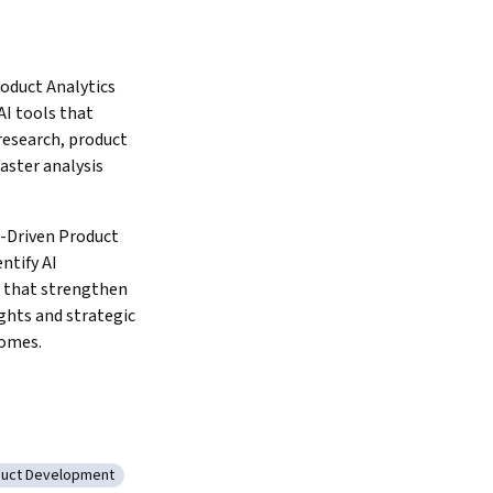
oduct Analytics 
AI tools that 
esearch, product 
aster analysis 
Driven Product 
ntify AI 
 that strengthen 
hts and strategic 
omes. 
ghts
uct Development
lligence
egorie: Product Development