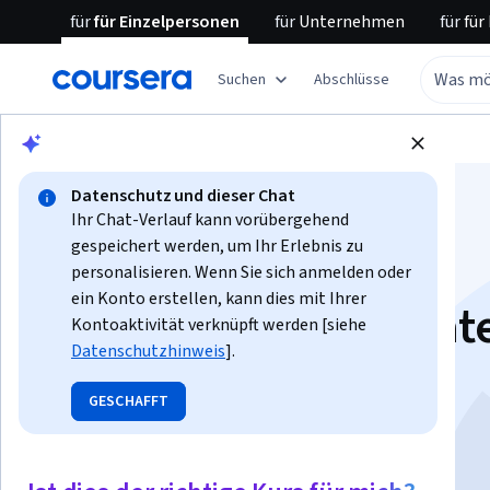
für
für Einzelpersonen
für
Unternehmen
für
für
Suchen
Abschlüsse
Blättern
Business
Business Essentials
Datenschutz und dieser Chat
Ihr Chat-Verlauf kann vorübergehend
gespeichert werden, um Ihr Erlebnis zu
personalisieren. Wenn Sie sich anmelden oder
ein Konto erstellen, kann dies mit Ihrer
Technologie und Dat
Kontoaktivität verknüpft werden [siehe
Datenschutzhinweis
].
verstehen
GESCHAFFT
Dozent:
Accenture Teaching Staff