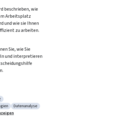
d beschrieben, wie 
m Arbeitsplatz 
d und wie sie Ihnen 
ffizient zu arbeiten.
nen Sie, wie Sie 
 und interpretieren 
tscheidungshilfe 
    
z
atenkompetenz
gien
Datenanalyse
ende Technologien
Kategorie: Datenanalyse
nzeigen
rachen