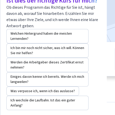
Ist dies der richtige Kurs für mich?
Jetzt anmelden
Ob dieses Programm das Richtige für Sie ist, hängt
davon ab, worauf Sie hinarbeiten. Erzählen Sie mir
5.411
bereits angemeldet
etwas über Ihre Ziele, und ich werde Ihnen eine klare
Antwort geben.
Bei
enthalten
•
Mehr erfahren
Welchen Hintergrund haben die meisten
Lernenden?
Ich bin mir noch nicht sicher, was ich will. Können
4 Module
Sie mir helfen?
4.6
Verschaffen Sie sich einen
Einblick in ein Thema und lernen
34 Bewertungen
Werden die Arbeitgeber dieses Zertifikat ernst
Sie die Grundlagen.
nehmen?
Einiges davon kenne ich bereits. Werde ich mich
langweilen?
Was verpasse ich, wenn ich das auslasse?
Info
Module
Empfehlungen
Referenzen
Ich wechsle die Laufbahn. Ist das ein guter
Anfang?
Was Sie lernen werden