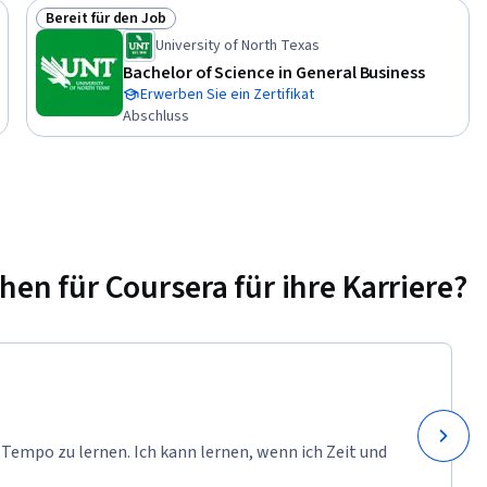
Bereit für den Job
können, 
Status: Bereit für den Job
University of North Texas
g von E-
Bachelor of Science in General Business
en. 

Erwerben Sie ein Zertifikat
Abschluss
n wie 
 
g. 

n für Coursera für ihre Karriere?
n, wie 
zt 
nd 
acher mit 
nde 
sich auf 
 Tempo zu lernen. Ich kann lernen, wenn ich Zeit und
Für die 