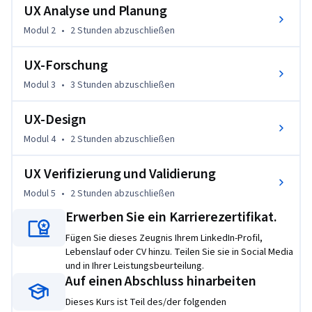
verbundenen Methoden, Praktiken und Prinzipien, mit denen 
UX Analyse und Planung
Sie sicherstellen können, dass Ihre Embedded Interface 
Modul 2
•
2 Stunden
abzuschließen
Designs für Geräte und Systeme den Bedürfnissen und 
Wünschen Ihrer Benutzer entsprechen.  Der Kurs umfasst 
UX-Forschung
eine Einführung in die UX und anschließend eine vierstufige 
Aufschlüsselung eines typischen UX-Designprozesses, 
Modul 3
•
3 Stunden
abzuschließen
einschließlich Planung, Benutzerforschung, 
Designmethoden und Tests zur Verifizierung und Validierung.  
UX-Design
Ein Großteil des Inhalts vermittelt allgemein anwendbare 
Modul 4
•
2 Stunden
abzuschließen
UX-Techniken, aber ein besonderer Schwerpunkt liegt auf 
Überlegungen zur Entwicklung eingebetteter Geräte.  Der 
UX Verifizierung und Validierung
Kurs beinhaltet praktische Projekte, in denen Sie einige der 
Modul 5
•
2 Stunden
abzuschließen
wichtigsten Methoden eines gründlichen Interface-Design-
Erwerben Sie ein Karrierezertifikat.
Prozesses ausprobieren können.
Fügen Sie dieses Zeugnis Ihrem LinkedIn-Profil,
Lebenslauf oder CV hinzu. Teilen Sie sie in Social Media
und in Ihrer Leistungsbeurteilung.
Auf einen Abschluss hinarbeiten
Dieses Kurs ist Teil des/der folgenden