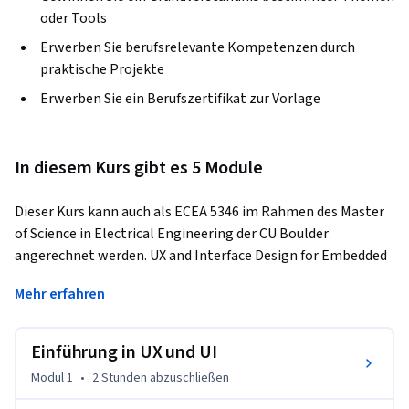
oder Tools
Erwerben Sie berufsrelevante Kompetenzen durch
praktische Projekte
Erwerben Sie ein Berufszertifikat zur Vorlage
In diesem Kurs gibt es 5 Module
Dieser Kurs kann auch als ECEA 5346 im Rahmen des Master 
of Science in Electrical Engineering der CU Boulder 
angerechnet werden. UX and Interface Design for Embedded 
Systems ist der erste von drei Kursen in der Embedded 
Mehr erfahren
Interface Design (EID) Specialization, einer Online-Version 
des EID-Kurses, der auf dem Campus im Rahmen des 
Graduate Embedded Systems Design unterrichtet wird.  
Einführung in UX und UI
Dieser erste Kurs konzentriert sich auf die 
Modul 1
•
2 Stunden
abzuschließen
Benutzererfahrung (User Experience, UX) und die damit 