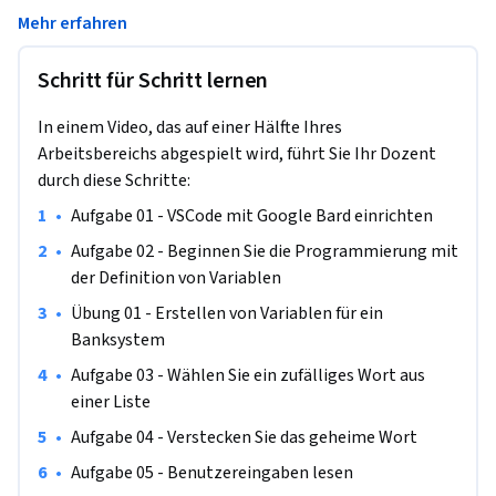
diesem 1,5-stündigen geführten Projekt werden wir die 
Mehr erfahren
Spiellogik für das Spiel Hangman aufschlüsseln und uns dann 
von der generativen KI bei der Erstellung des Codes helfen 
Schritt für Schritt lernen
lassen. Am Ende werden wir ein voll funktionsfähiges Spiel 
haben, das wir auf der Kommandozeile spielen können. Auf 
In einem Video, das auf einer Hälfte Ihres
dem Weg dorthin werden wir Google Bard nutzen, um uns 
Arbeitsbereichs abgespielt wird, führt Sie Ihr Dozent
Ratschläge für die Einrichtung unserer 
durch diese Schritte:
Entwicklungsumgebung zu geben, wir werden es nutzen, um 
unsere Ideen in Code zu übersetzen, und wir werden mit Bard 
•
Aufgabe 01 - VSCode mit Google Bard einrichten
interagieren, um unseren Code und unser Verständnis dafür 
•
Aufgabe 02 - Beginnen Sie die Programmierung mit 
zu verbessern. Am Ende dieses Projekts werden Sie neue 
der Definition von Variablen
Fähigkeiten sowohl mit generativer KI als auch mit Python 
•
Übung 01 - Erstellen von Variablen für ein 
entwickelt haben, die Sie sofort anwenden können. Wenn Sie 
Banksystem
Ihren Lernprozess mit generativer KI verstärken möchten, 
so dass Sie ohne Erfahrung von Grund auf programmieren 
•
Aufgabe 03 - Wählen Sie ein zufälliges Wort aus 
können, ist dieser Kurs genau das Richtige für Sie.
einer Liste
•
Aufgabe 04 - Verstecken Sie das geheime Wort
•
Aufgabe 05 - Benutzereingaben lesen