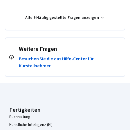
Alle 9 Häufig gestellte Fragen anzeigen
Weitere Fragen
Besuchen Sie die das Hilfe-Center für
Kursteilnehmer.
Coursera-Fußzeile
Fertigkeiten
Buchhaltung
Künstliche Intelligenz (KI)