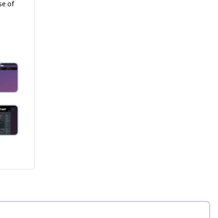
 
e of 
aking it 