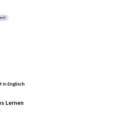
ent
flow Management
Planning
oftware
 in Englisch
es Lernen
n