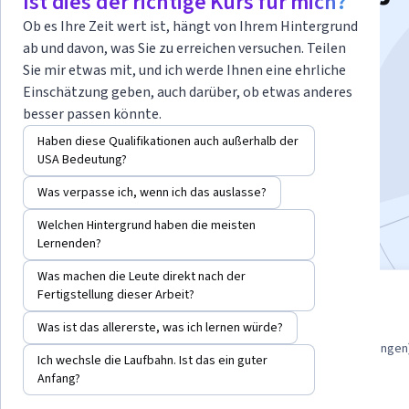
Ist dies der richtige Kurs für mich?
Plan
Ob es Ihre Zeit wert ist, hängt von Ihrem Hintergrund
ab und davon, was Sie zu erreichen versuchen. Teilen
Sie mir etwas mit, und ich werde Ihnen eine ehrliche
Dozent:
Yehor Sereda
Einschätzung geben, auch darüber, ob etwas anderes
besser passen könnte.
Haben diese Qualifikationen auch außerhalb der
Beginn angeleitetes Projekt
USA Bedeutung?
2.735
bereits angemeldet
Was verpasse ich, wenn ich das auslasse?
Bei
enthalten
•
Mehr erfahren
Welchen Hintergrund haben die meisten
Lernenden?
Was machen die Leute direkt nach der
Fertigstellung dieser Arbeit?
angeleitetes Projekt
Erwerben Sie praxisrelevante
Was ist das allererste, was ich lernen würde?
Kompetenzen unter Anleitung
4.6
(42 Bewertungen
von Experten, üben Sie sich in
Ich wechsle die Laufbahn. Ist das ein guter
ihrer Anwendung und wenden Sie
Anfang?
sie schließlich an.