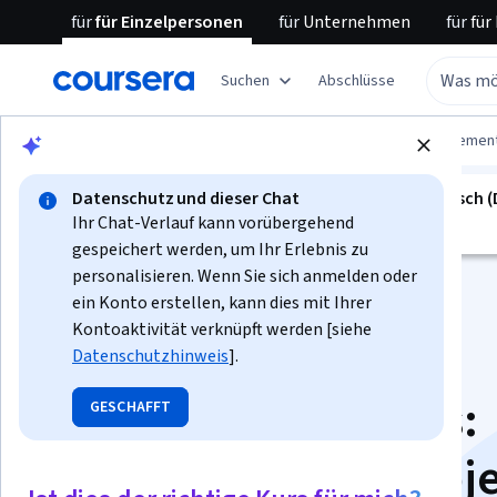
für
für Einzelpersonen
für
Unternehmen
für
für
Suchen
Abschlüsse
Blättern
Business
Leadership and Managemen
Datenschutz und dieser Chat
geführtes projekt ist nicht verfügbar in Deutsch 
Ihr Chat-Verlauf kann vorübergehend
Wir übersetzen es in weitere Sprachen.
gespeichert werden, um Ihr Erlebnis zu
personalisieren. Wenn Sie sich anmelden oder
ein Konto erstellen, kann dies mit Ihrer
Kontoaktivität verknüpft werden [siehe
Datenschutzhinweis
].
Trello for Beginners:
GESCHAFFT
Create a Simple Proj