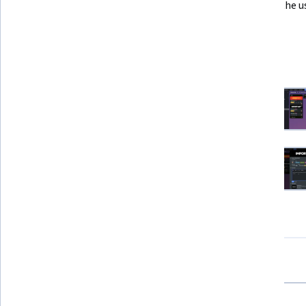
will need basic computer skills and familiarity with project
Experience with Project Management including the us
management concepts such as the use of Kanban boards, m
Kanban boards would be beneficial
accessible to a wide range of learners.
9 Projektbilder
Alle Projektbilder anzeigen