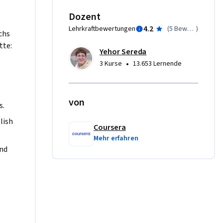
Dozent
you will 
4.2
Lehrkraftbewertungen
(
5 Bewertungen
)
ts core 
ichs
Trello 
tte:
Yehor Sereda
ks into 
•
3 Kurse
13.653 Lernende
ign tasks 
ionally, 
nhance 
von
all 
s.
mbers 
ish 
Coursera
track 
Mehr erfahren
nd 
ect plan 
ect 
ter the 
t 
ject, you 