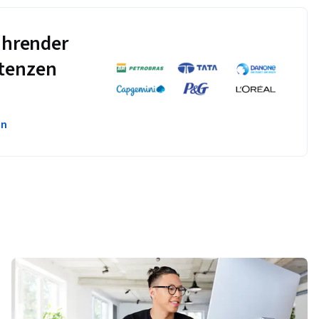
führender
tenzen
en