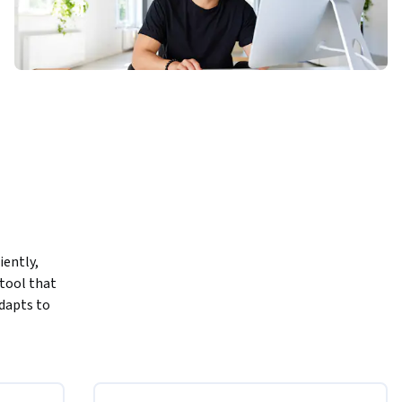
ently, 
tool that 
dapts to 
r 
 team 
omplish a 