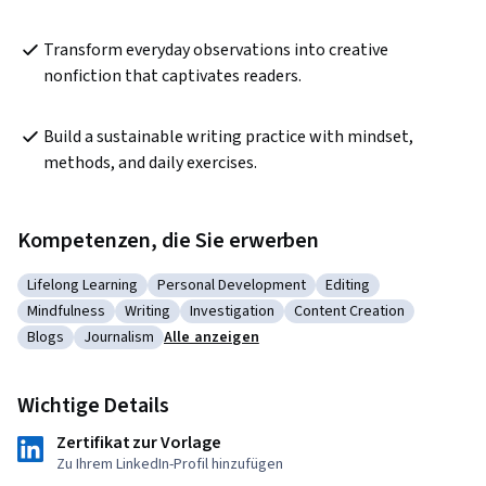
Transform everyday observations into creative 
nonfiction that captivates readers.
Build a sustainable writing practice with mindset, 
methods, and daily exercises.
Kompetenzen, die Sie erwerben
Lifelong Learning
Personal Development
Editing
Kategorie: Lifelong Learning
Kategorie: Personal Development
Kategorie: Editing
Mindfulness
Writing
Investigation
Content Creation
Kategorie: Mindfulness
Kategorie: Writing
Kategorie: Investigation
Kategorie: Content Creat
Blogs
Journalism
Alle anzeigen
Kategorie: Blogs
Kategorie: Journalism
Wichtige Details
Zertifikat zur Vorlage
Zu Ihrem LinkedIn-Profil hinzufügen