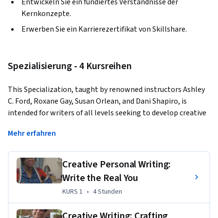
Entwickeln Sie ein fundiertes Verständnisse der
Kernkonzepte.
Erwerben Sie ein Karrierezertifikat von Skillshare.
Spezialisierung - 4 Kursreihen
This Specialization, taught by renowned instructors Ashley 
C. Ford, Roxane Gay, Susan Orlean, and Dani Shapiro, is 
intended for writers of all levels seeking to develop creative 
nonfiction and personal essay skills. Through four courses, 
Mehr erfahren
you will explore memory, voice, storytelling, and mindset. 
Together, these courses will prepare you to write powerful 
essays, refine your style, and build a sustainable creative 
Creative Personal Writing:
practice.
Write the Real You
KURS 1
,
4 Stunden
KURS 1
•
4 Stunden
Übungsprojekt
Creative Writing: Crafting