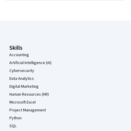
Coursera-Fußzeile
Skills
Accounting
Artificial Intelligence (AI)
Cybersecurity
Data Analytics
Digital Marketing
Human Resources (HR)
Microsoft Excel
Project Management
Python
SQL