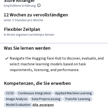
Stufe Anfänger
Empfohlene Erfahrung
12 Wochen zu vervollständigen
unter 5 Stunden pro Woche
Flexibler Zeitplan
In Ihrem eigenen Lerntempo lernen
Was Sie lernen werden
Navigate the Hugging Face Hub to discover, evaluate, and 
select machine learning models based on task 
requirements, licensing, and performance.
Kompetenzen, die Sie erwerben
CI/CD
Continuous Integration
Applied Machine Learning
Kategorie: CI/CD
Kategorie: Continuous Integration
Kategorie: Applied Machine Lea
Image Analysis
Data Preprocessing
Transfer Learning
Kategorie: Image Analysis
Kategorie: Data Preprocessing
Kategorie: Transfer Learn
Model Evaluation
Alle anzeigen
Kategorie: Model Evaluation