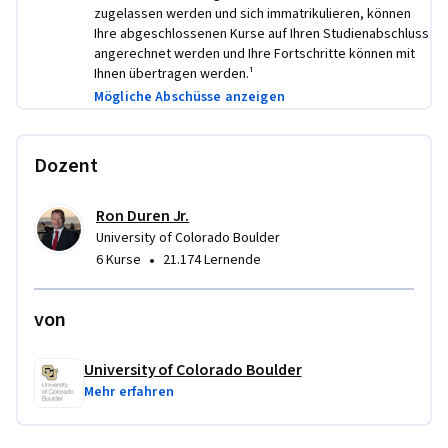
zugelassen werden und sich immatrikulieren, können
teams and transformational organizations. All based on the 
Ihre abgeschlossenen Kurse auf Ihren Studienabschluss
principles of neuroscience. Learners who subscribe will also 
angerechnet werden und Ihre Fortschritte können mit
have access to a companion eBook developed by the 
Ihnen übertragen werden.¹
instructor to further support your learning. 
Mögliche Abschüsse anzeigen
Dozent
Ron Duren Jr.
University of Colorado Boulder
•
6 Kurse
21.174 Lernende
von
University of Colorado Boulder
Mehr erfahren