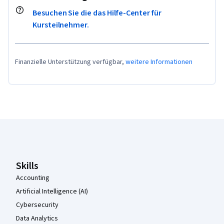
Besuchen Sie die das Hilfe-Center für
Kursteilnehmer.
Finanzielle Unterstützung verfügbar,
weitere Informationen
Coursera-Fußzeile
Skills
Accounting
Artificial Intelligence (AI)
Cybersecurity
Data Analytics