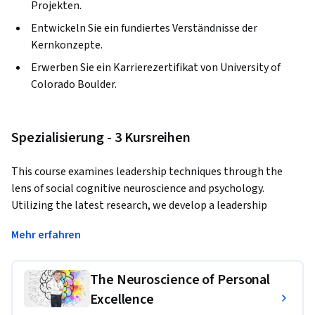
Projekten.
Entwickeln Sie ein fundiertes Verständnisse der
Kernkonzepte.
Erwerben Sie ein Karrierezertifikat von University of
Colorado Boulder.
Spezialisierung - 3 Kursreihen
This course examines leadership techniques through the 
lens of social cognitive neuroscience and psychology. 
Utilizing the latest research, we develop a leadership 
practice based on neuroscience. Consideration for leading 
Mehr erfahren
oneself, leading others and leading organizations is covered. 
Topics include neuroplasticity, psychological safety, 
resilience, mental toughness, primal power of storytelling, 
The Neuroscience of Personal
improv and creativity, as well as the subtle power of 
Excellence
influence.