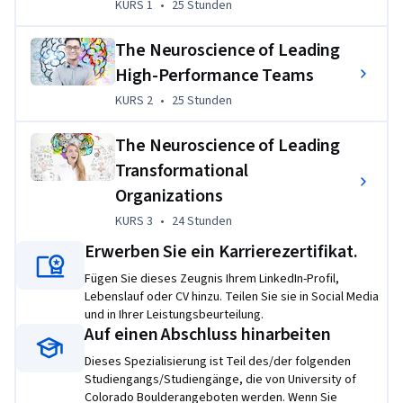
KURS 1
,
25 Stunden
KURS 1
•
25 Stunden
This specialization can be taken for academic credit as part 
of CU Boulder’s Master of Engineering in Engineering 
The Neuroscience of Leading
Management (ME-EM) degree offered on the Coursera 
High-Performance Teams
platform. The ME-EM is designed to help engineers, 
KURS 2
,
25 Stunden
KURS 2
•
25 Stunden
scientists, and technical professionals move into leadership 
and management roles in the engineering and technical 
The Neuroscience of Leading
sectors. With performance-based admissions and no 
Transformational
application process, the ME-EM is ideal for individuals with a 
Organizations
broad range of undergraduate education and/or professional 
experience. Learn more about the ME-EM program at 
KURS 3
,
24 Stunden
KURS 3
•
24 Stunden
https://www.coursera.org/degrees/me-engineering-
Erwerben Sie ein Karrierezertifikat.
management-boulder.
Fügen Sie dieses Zeugnis Ihrem LinkedIn-Profil,
Lebenslauf oder CV hinzu. Teilen Sie sie in Social Media
Übungsprojekt
und in Ihrer Leistungsbeurteilung.
Auf einen Abschluss hinarbeiten
Learners will complete (knowledge check) quizzes every 
week to test their comprehension and advance their 
Dieses Spezialisierung ist Teil des/der folgenden
learning. Projects include developing comprehensive plans 
Studiengangs/Studiengänge, die von University of
Colorado Boulderangeboten werden. Wenn Sie
for achieving personal excellence, leading high-performance 