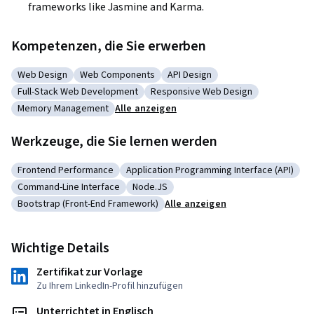
frameworks like Jasmine and Karma.
Kompetenzen, die Sie erwerben
Web Design
Web Components
API Design
Kategorie: Web Design
Kategorie: Web Components
Kategorie: API Design
Full-Stack Web Development
Responsive Web Design
Kategorie: Full-Stack Web Development
Kategorie: Responsive Web Desig
Memory Management
Alle anzeigen
Kategorie: Memory Management
Werkzeuge, die Sie lernen werden
Frontend Performance
Application Programming Interface (API)
Kategorie: Frontend Performance
Kategorie: Application Programming In
Command-Line Interface
Node.JS
Kategorie: Command-Line Interface
Kategorie: Node.JS
Bootstrap (Front-End Framework)
Alle anzeigen
Kategorie: Bootstrap (Front-End Framework)
Wichtige Details
Zertifikat zur Vorlage
Zu Ihrem LinkedIn-Profil hinzufügen
Unterrichtet in Englisch