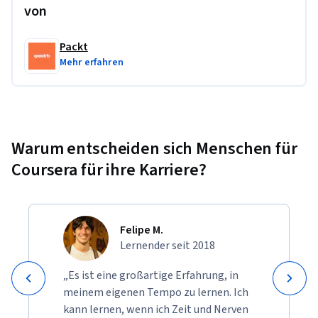
an e-commerce app.
von
Übungsprojekt
Packt
Mehr erfahren
Throughout this specialization, you will work on building a 
professional-grade e-commerce application using Angular, 
integrating it with backend technologies like Node.js and 
MySQL. The projects include creating dynamic pages, 
implementing user authentication, managing state with 
Warum entscheiden sich Menschen für
services, and setting up a shopping cart. By applying 
Coursera für ihre Karriere?
Angular’s features in a real-world context, you will develop 
practical skills that you can showcase to employers.
Felipe M.
Lernender seit 2018
„Es ist eine großartige Erfahrung, in
meinem eigenen Tempo zu lernen. Ich
kann lernen, wenn ich Zeit und Nerven