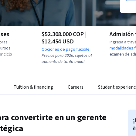
eses
$52.308.000 COP |
Admisión 
$12.454 USD
horas
Ingresa a trav
cursos
modalidades f
Opciones de pago flexible.
r ciclo
examen de ad
Precios para 2026, sujetos al
aumento de tarifa anual
Tuition & financing
Careers
Student experienc
ara convertirte en un gerente
¡
atégica
a