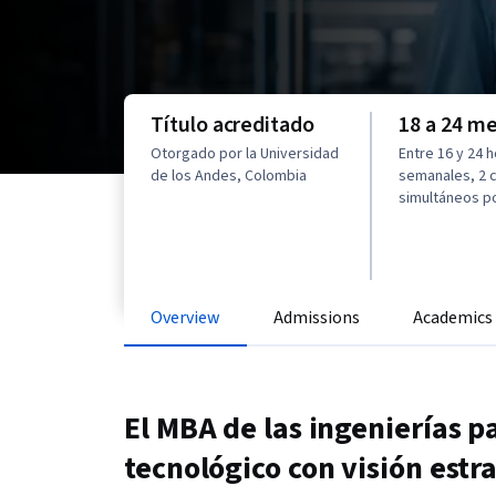
Título acreditado
18 a 24 m
Otorgado por la Universidad
Entre 16 y 24 
de los Andes, Colombia
semanales, 2 
simultáneos po
Overview
Admissions
Academics
El MBA de las ingenierías p
tecnológico con visión estr