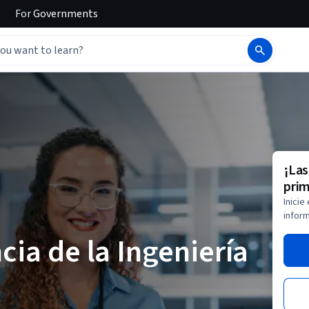
For
Governments
¡Las
prim
Inicie
inform
cia de la Ingeniería