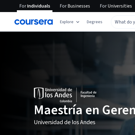
For
Individuals
For
Businesses
For
Universities
Explore
Degrees
Maestría en Geren
Universidad de los Andes