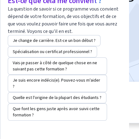
Est-ce que cela me convient ?
XXI
La question de savoir si ce programme vous convient
dépend de votre formation, de vos objectifs et de ce
que vous voulez pouvoir faire une fois que vous aurez
Instructeurs :
Keisuke Sasaki
+2 de plus
terminé. Voyons ce qu'il en est.
Je change de carrière. Est-ce un bon début ?
S'inscrire maintenant
Spécialisation ou certificat professionnel ?
Vais-je passer à côté de quelque chose en ne
Inclus avec
•
En savoir plus
suivant pas cette formation ?
Je suis encore indécis(e). Pouvez-vous m'aider
?
4 modules
niveau Débutant
Quelle est l'origine de la plupart des étudiants ?
Obtenez un aperçu d'un sujet et
Aucune connaissance
apprenez les principes
Que font les gens juste après avoir suivii cette
prérequise
fondamentaux.
formation ?