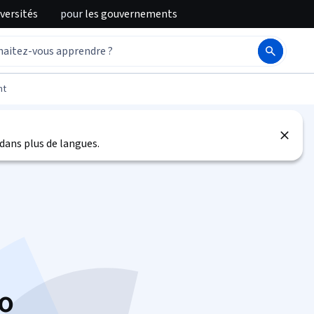
iversités
pour
les gouvernements
nt
)
dans plus de langues.
lo