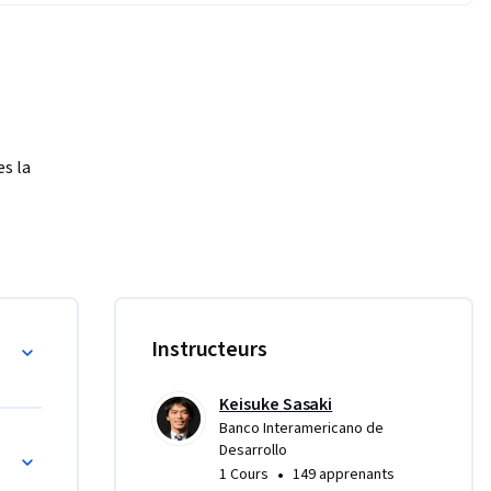
 la 
s, de 
e está 
guientes 
ento en América Latina y el Caribe
Instructeurs


lazo.

Keisuke Sasaki
gobierno 
Banco Interamericano de
s de agua y saneamiento
Desarrollo
•
1 Cours
149 apprenants