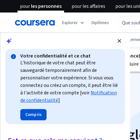
pour
les personnes
pour
les affaires
pour
les un
Explorer
Diplômes
Parcourir
Business
Leadership and Manageme
Votre confidentialité et ce chat
Ce cours n'est pas disponible en Français (France
L'historique de votre chat peut être
Nous sommes actuellement en train de le traduire 
sauvegardé temporairement afin de
personnaliser votre expérience. Si vous vous
connectez ou créez un compte, il peut être lié
à l'activité de votre compte [voir
Notification
de confidentialité
]
Agua 2.0: empresas
Compris
eficientes para el sig