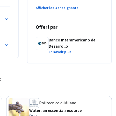
cionales 
en el 
Afficher les 3 enseignants
 de 
agua y saneamiento
ara el 
 su 
Offert par
Banco Interamericano de
dades empresariales para el siglo XXI
Desarrollo
En savoir plus
t
Politecnico di Milano
Water: an essential resource
Cours