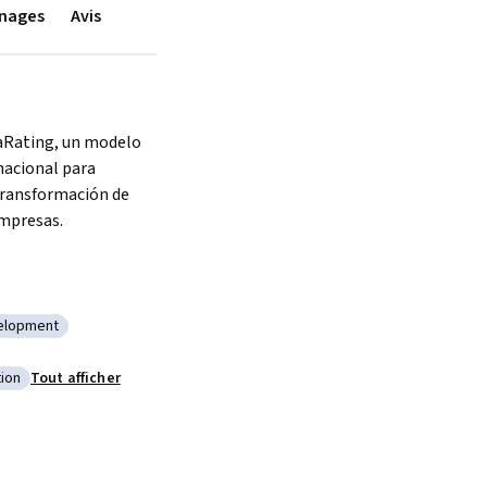
nages
Avis
Rating, un modelo 
nacional para 
transformación de 
mpresas. 
velopment
ustainable Development
ent
ion
Tout afficher
ss Transformation