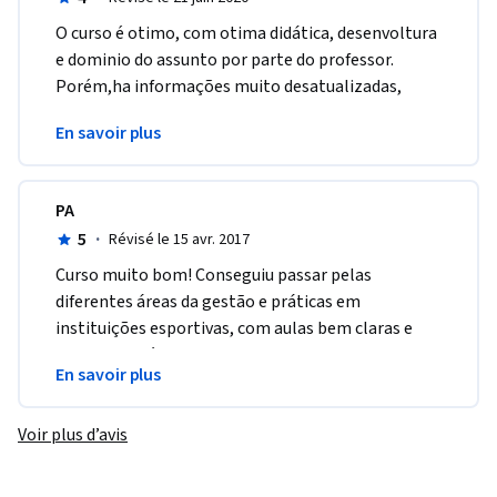
O curso é otimo, com otima didática, desenvoltura 
e dominio do assunto por parte do professor. 
Porém,ha informações muito desatualizadas, 
como materiais e dados do inicio do ano 2000, por 
En savoir plus
exemplo.
PA
5
·
Révisé le 15 avr. 2017
Curso muito bom! Conseguiu passar pelas 
diferentes áreas da gestão e práticas em 
instituições esportivas, com aulas bem claras e 
objetivas, além de materiais de apoio bem 
En savoir plus
completos.
Voir plus d’avis