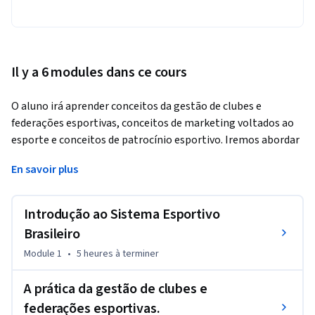
Il y a 6 modules dans ce cours
O aluno irá aprender conceitos da gestão de clubes e 
federações esportivas, conceitos de marketing voltados ao 
esporte e conceitos de patrocínio esportivo. Iremos abordar 
a relação das federações esportivas com a imprensa e serão 
En savoir plus
dados conceitos de finanças voltados a instituições 
esportivas.
Introdução ao Sistema Esportivo
Brasileiro
Module 1
•
5 heures
à terminer
A prática da gestão de clubes e
federações esportivas.