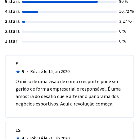
5 stars
80 %
4 stars
16,72 %
3 stars
3,27 %
2 stars
0 %
1 star
0 %
F
5
·
Révisé le 15 juin 2020
O início de uma visão de como o esporte pode ser 
gerido de forma empresarial e responsável. É uma 
amostra do desafio que é alterar o panorama dos 
negócios esportivos. Aqui a revolução começa.
LS
4
·
Révisé le 21 juin 2020