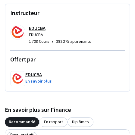
money and how it influences financial decisions, investment 
evaluation, and long-term planning.

Instructeur
By the end of the course, you will be able to interpret 
EDUCBA
financial information, analyze cost structures, and apply 
EDUCBA
financial management principles to support effective 
•
1 708 Cours
382 275 apprenants
business decisions in academic and professional settings.
Offert par
EDUCBA
En savoir plus
En savoir plus sur Finance
Recommandé
En rapport
Diplômes