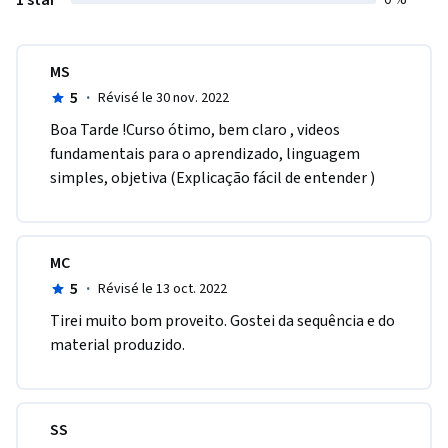
1 star
0 %
MS
5
·
Révisé le 30 nov. 2022
Boa Tarde !Curso ótimo, bem claro , videos 
fundamentais para o aprendizado, linguagem 
simples, objetiva (Explicação fácil de entender ) 
MC
5
·
Révisé le 13 oct. 2022
Tirei m​uito bom proveito. Gostei da sequência e do 
material produzido.
SS