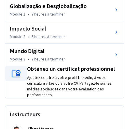
Globalização e Desglobalização
organizações, os empreendimentos de impacto social; e o 
mundo digital, a exemplo do blockchain e da IoT.

Module 1
•
7 heures
à terminer
Ao final deste curso, você:

Impacto Social
- Conhecerá os conceitos principais dos temas 
Module 2
•
6 heures
à terminer
contemporâneos de gestão, como desglobalização, 
diversidade, impacto e mundo digital.

Mundo Digital
Module 3
•
7 heures
à terminer
Este curso é composto por quatro módulos, disponibilizados 
em semanas de aprendizagem. Cada módulo é composto por 
Obtenez un certificat professionnel
vídeos, leituras e testes de verificação de aprendizagem. Ao 
Ajoutez ce titre à votre profil LinkedIn, à votre
final de cada módulo, temos uma avaliação de verificação dos 
curriculum vitae ou à votre CV. Partagez-le sur les
conhecimentos.

médias sociaux et dans votre évaluation des
performances.
Estamos muito felizes com sua presença neste curso e 
esperamos que você tire o máximo de proveito dos conceitos 
Instructeurs
aqui apresentados.
