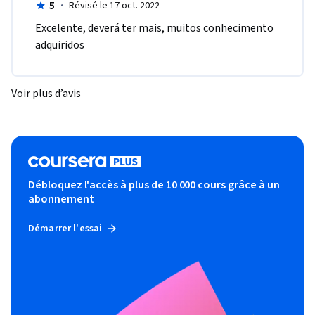
5
·
Révisé le 17 oct. 2022
E​xcelente, deverá ter mais, muitos conhecimento 
adquiridos
Voir plus d’avis
Débloquez l'accès à plus de 10 000 cours grâce à un
abonnement
Démarrer l'essai