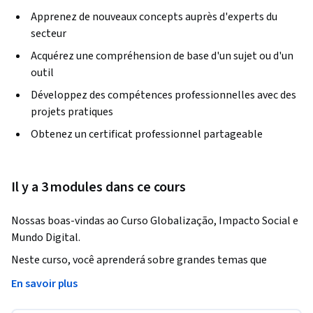
Apprenez de nouveaux concepts auprès d'experts du
secteur
Acquérez une compréhension de base d'un sujet ou d'un
outil
Développez des compétences professionnelles avec des
projets pratiques
Obtenez un certificat professionnel partageable
Il y a 3 modules dans ce cours
Nossas boas-vindas ao Curso Globalização, Impacto Social e 
Mundo Digital.
Neste curso, você aprenderá sobre grandes temas que 
envolvem o mundo contemporâneo dos negócios. Irá se 
En savoir plus
discutir o fenômeno da globalização e desglobalização; o 
conceito de diversidade e gestão de diversidade nas 