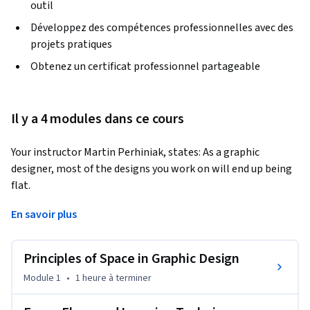
outil
Développez des compétences professionnelles avec des
projets pratiques
Obtenez un certificat professionnel partageable
Il y a 4 modules dans ce cours
Your instructor Martin Perhiniak, states: As a graphic 
designer, most of the designs you work on will end up being 
flat.
Not in the sense that they won’t look good, but in the literal 
En savoir plus
sense: they will be printed on sheets of paper, fabric, or 
displayed on flat screens of TVs, monitors and mobile 
Principles of Space in Graphic Design
devices.So you might be wondering how we can even talk 
about space without three dimensions, but we can!

Module 1
•
1 heure
à terminer
Besides the width and height of your artwork, to create 