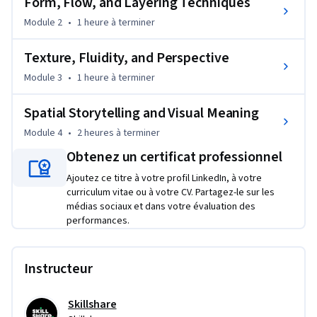
Form, Flow, and Layering Techniques
compelling designs you will need to also imply depth. In this 
Module 2
•
1 heure
à terminer
course we will cover that can help you to make your designs 
inviting, engaging and spacious.

Texture, Fluidity, and Perspective
Module 3
•
1 heure
à terminer
We will also analyze hundreds of amazing designs from all 
areas of graphic design to help you easily visualize and 
Spatial Storytelling and Visual Meaning
understand all the terms and rules that are covered in the 
course.

Module 4
•
2 heures
à terminer
Obtenez un certificat professionnel
What will you learn from this course:

Ajoutez ce titre à votre profil LinkedIn, à votre
curriculum vitae ou à votre CV. Partagez-le sur les
We will cover crucial design principles and techniques 
médias sociaux et dans votre évaluation des
including:

performances.
* Overlap and Overlay

* Perspective

Instructeur
* Negative Space

* Proximity

* Shape and Form

Skillshare