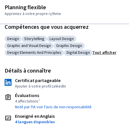
Planning flexible
Apprenez à votre propre rythme
Compétences que vous acquerrez
Design
Storytelling
Layout Design
Catégorie : Design
Catégorie : Storytelling
Catégorie : Layout Design
Graphic and Visual Design
Graphic Design
Catégorie : Graphic and Visual Design
Catégorie : Graphic Design
Design Elements And Principles
Digital Design
Tout afficher
Catégorie : Design Elements And Principles
Catégorie : Digital Design
Détails à connaître
Certificat partageable
Ajouter à votre profil LinkedIn
Évaluations
4 affectations¹
Noté par l'IA voir l'avis de non-responsabilité
Enseigné en Anglais
4 langues disponibles