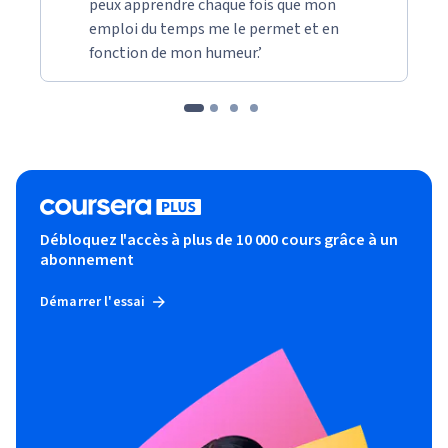
peux apprendre chaque fois que mon
companies including Disney, Warner Brothers, Cartoon 
emploi du temps me le permet et en
Network, Sony Pictures, Mattel, and DC Comics. Based in 
fonction de mon humeur.’
London, he teaches design and provides live online training 
and consultancy services to students and professionals 
worldwide.

Martin’s teaching emphasizes hands-on learning and 
personal growth, guided by his motto: “Do not compare 
yourself to your role models. Work hard and wait for the 
moment when others will compare themselves to you.”
Débloquez l'accès à plus de 10 000 cours grâce à un
abonnement
Démarrer l'essai